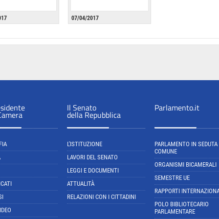
017
07/04/2017
esidente
Il Senato
Parlamento.it
 Camera
della Repubblica
FIA
L'ISTITUZIONE
PARLAMENTO IN SEDUTA
COMUNE
A
LAVORI DEL SENATO
ORGANISMI BICAMERALI
LEGGI E DOCUMENTI
SEMESTRE UE
CATI
ATTUALITÀ
RAPPORTI INTERNAZIONA
SI
RELAZIONI CON I CITTADINI
POLO BIBLIOTECARIO
IDEO
PARLAMENTARE