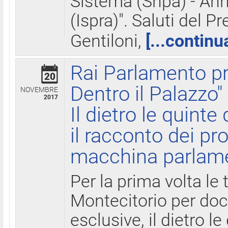
Sistema (Snpa) - Ann
(Ispra)". Saluti del P
Gentiloni,
[...continu
Rai Parlamento pr
20
Dentro il Palazzo"
NOVEMBRE
2017
Il dietro le quint
il racconto dei pro
macchina parlam
Per la prima volta le
Montecitorio per do
esclusive, il dietro le