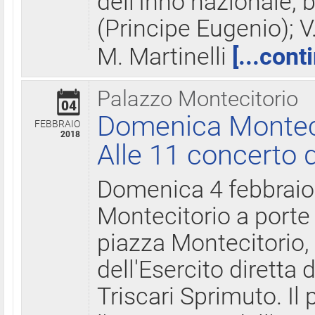
dell'Inno nazionale, 
(Principe Eugenio); V
M. Martinelli
[...cont
Palazzo Montecitorio
04
Domenica Montecit
FEBBRAIO
2018
Alle 11 concerto d
Domenica 4 febbrai
Montecitorio a porte 
piazza Montecitorio, 
dell'Esercito diretta
Triscari Sprimuto. I