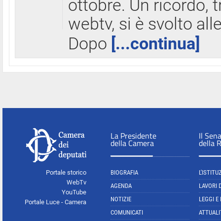
ottobre. Un ricordo, 
webtv, si è svolto all
Dopo
[...continua]
La Presidente
Il Sen
della Camera
della 
Portale storico
BIOGRAFIA
L'ISTITU
WebTv
AGENDA
LAVORI 
YouTube
NOTIZIE
LEGGI E
Portale Luce - Camera
COMUNICATI
ATTUALI