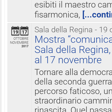
esibiti il maestro c
fisarmonica,
[...cont
Sala della Regina - 19 
19
17
Mostra “comunica
OTTOBRE
NOVEMBRE
Sala della Regina,
2017
al 17 novembre
Tornare alla democra
della seconda guerra 
percorso faticoso, 
straordinario cammin
rinascita. Quel pass