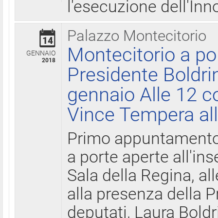
l'esecuzione dell'Inn
Palazzo Montecitorio
14
Montecitorio a po
GENNAIO
2018
Presidente Boldri
gennaio Alle 12 c
Vince Tempera all
Primo appuntamento 
a porte aperte all'in
Sala della Regina, all
alla presenza della 
deputati, Laura Boldri