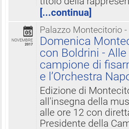
titolo della rapprese
[...continua]
Palazzo Montecitorio -
05
Domenica Monteci
NOVEMBRE
2017
con Boldrini - All
campione di fisar
e l’Orchestra Nap
Edizione di Montecit
all'insegna della mus
alle ore 12 con diret
Presidente della Came