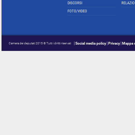
DISCORSI
RELAZIO
FOTO/VIDEO
Social media policy
Privacy
Mappa d
Camera dei deputati 2015 © Tutti i diritti riservati