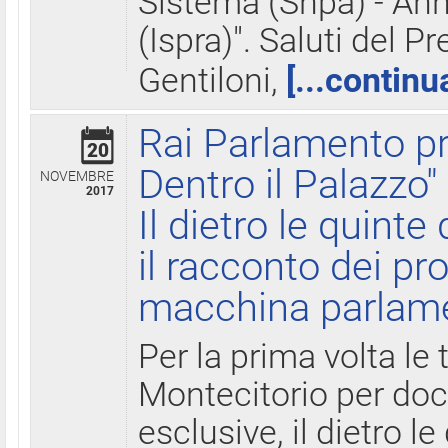
Sistema (Snpa) - Ann
(Ispra)". Saluti del P
Gentiloni,
[...continu
Rai Parlamento pr
20
Dentro il Palazzo"
NOVEMBRE
2017
Il dietro le quint
il racconto dei pro
macchina parlam
Per la prima volta le
Montecitorio per do
esclusive, il dietro le