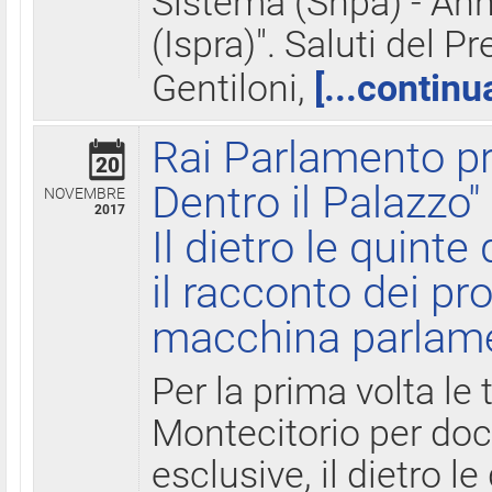
Sistema (Snpa) - Ann
(Ispra)". Saluti del P
Gentiloni,
[...continu
Rai Parlamento pr
20
Dentro il Palazzo"
NOVEMBRE
2017
Il dietro le quint
il racconto dei pro
macchina parlam
Per la prima volta le
Montecitorio per do
esclusive, il dietro le