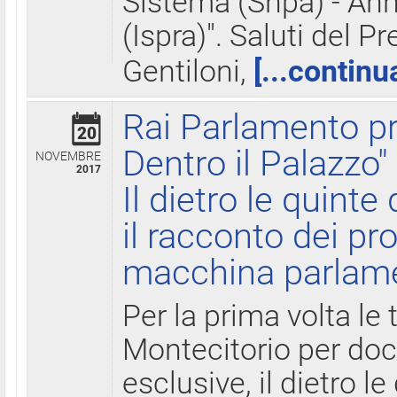
Sistema (Snpa) - Ann
(Ispra)". Saluti del P
Gentiloni,
[...continu
Rai Parlamento pr
20
Dentro il Palazzo"
NOVEMBRE
2017
Il dietro le quint
il racconto dei pro
macchina parlam
Per la prima volta le
Montecitorio per do
esclusive, il dietro le