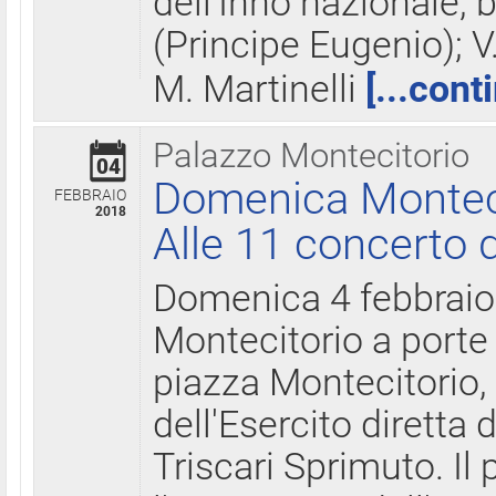
dell'Inno nazionale, 
(Principe Eugenio); V
M. Martinelli
[...cont
Palazzo Montecitorio
04
Domenica Montecit
FEBBRAIO
2018
Alle 11 concerto d
Domenica 4 febbrai
Montecitorio a porte 
piazza Montecitorio, 
dell'Esercito diretta
Triscari Sprimuto. I