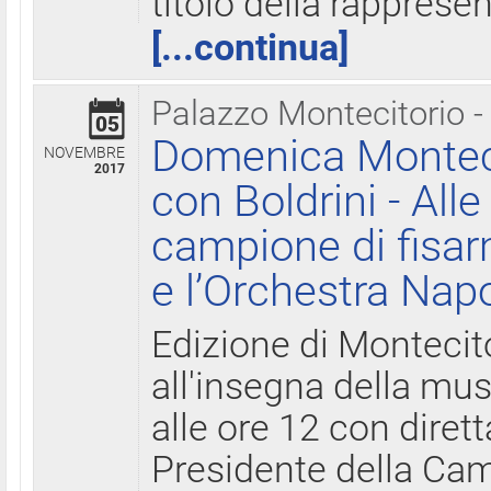
titolo della rapprese
[...continua]
Palazzo Montecitorio -
05
Domenica Monteci
NOVEMBRE
2017
con Boldrini - All
campione di fisar
e l’Orchestra Nap
Edizione di Montecit
all'insegna della mus
alle ore 12 con diret
Presidente della Came