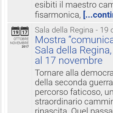
esibiti il maestro c
fisarmonica,
[...cont
Sala della Regina - 19 
19
17
Mostra “comunica
OTTOBRE
NOVEMBRE
Sala della Regina,
2017
al 17 novembre
Tornare alla democra
della seconda guerra 
percorso faticoso, 
straordinario cammin
rinascita. Quel pass