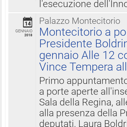
l'esecuzione dell'Inn
Palazzo Montecitorio
14
Montecitorio a po
GENNAIO
2018
Presidente Boldri
gennaio Alle 12 c
Vince Tempera all
Primo appuntamento 
a porte aperte all'in
Sala della Regina, all
alla presenza della 
deputati, Laura Boldri