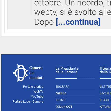
ottobre. Un ricordo, 
webtv, si è svolto all
Dopo
[...continua]
La Presidente
Il Sen
della Camera
della 
Portale storico
BIOGRAFIA
L'ISTITU
WebTv
AGENDA
LAVORI 
YouTube
NOTIZIE
LEGGI E
Portale Luce - Camera
COMUNICATI
ATTUALI