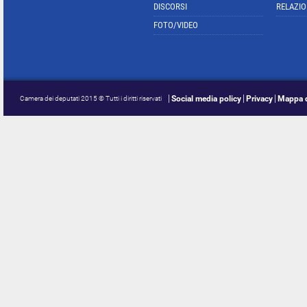
DISCORSI
RELAZIO
FOTO/VIDEO
Social media policy
Privacy
Mappa d
Camera dei deputati 2015 © Tutti i diritti riservati