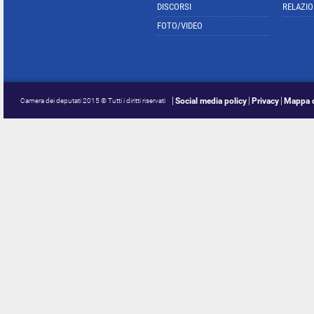
DISCORSI
RELAZIO
FOTO/VIDEO
Social media policy
Privacy
Mappa d
Camera dei deputati 2015 © Tutti i diritti riservati