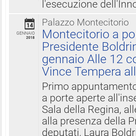
l'esecuzione dell'Inn
Palazzo Montecitorio
14
Montecitorio a po
GENNAIO
2018
Presidente Boldri
gennaio Alle 12 c
Vince Tempera all
Primo appuntamento 
a porte aperte all'in
Sala della Regina, all
alla presenza della 
deputati, Laura Boldri