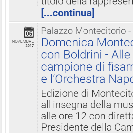
titolo della rapprese
[...continua]
Palazzo Montecitorio -
05
Domenica Monteci
NOVEMBRE
2017
con Boldrini - All
campione di fisar
e l’Orchestra Nap
Edizione di Montecit
all'insegna della mus
alle ore 12 con diret
Presidente della Came