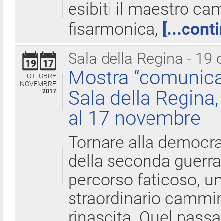
esibiti il maestro c
fisarmonica,
[...cont
Sala della Regina - 19 
19
17
Mostra “comunica
OTTOBRE
NOVEMBRE
Sala della Regina,
2017
al 17 novembre
Tornare alla democra
della seconda guerra 
percorso faticoso, 
straordinario cammin
rinascita. Quel pass