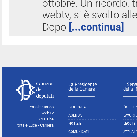
ottobre. Un ricordo, 
webtv, si è svolto all
Dopo
[...continua]
La Presidente
Il Sen
della Camera
della 
Portale storico
BIOGRAFIA
L'ISTITU
WebTv
AGENDA
LAVORI 
YouTube
NOTIZIE
LEGGI E
Portale Luce - Camera
COMUNICATI
ATTUALI