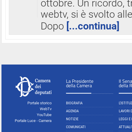
ottobre. Un ricordo, 
webtv, si è svolto all
Dopo
[...continua]
La Presidente
Il Sen
della Camera
della 
Portale storico
BIOGRAFIA
L'ISTITU
WebTv
AGENDA
LAVORI 
YouTube
NOTIZIE
LEGGI E
Portale Luce - Camera
COMUNICATI
ATTUALI