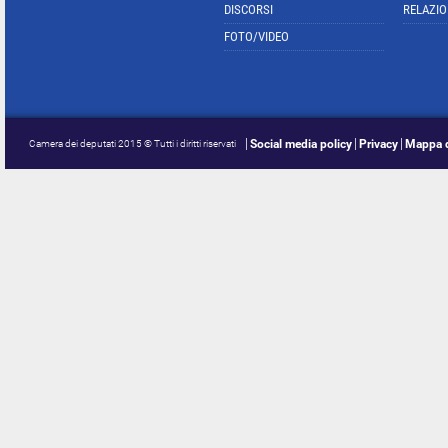
DISCORSI
RELAZIO
FOTO/VIDEO
Social media policy
Privacy
Mappa d
Camera dei deputati 2015 © Tutti i diritti riservati