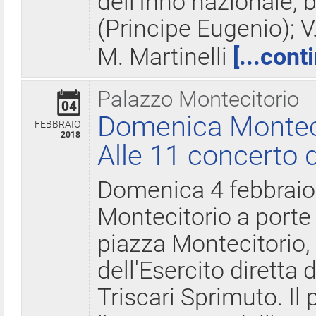
dell'Inno nazionale, 
(Principe Eugenio); V
M. Martinelli
[...cont
Palazzo Montecitorio
04
Domenica Montecit
FEBBRAIO
2018
Alle 11 concerto d
Domenica 4 febbrai
Montecitorio a porte 
piazza Montecitorio, 
dell'Esercito diretta
Triscari Sprimuto. I