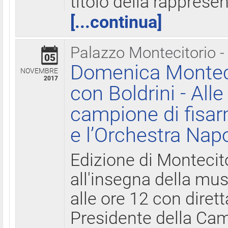
titolo della rapprese
[...continua]
Palazzo Montecitorio -
05
Domenica Monteci
NOVEMBRE
2017
con Boldrini - All
campione di fisar
e l’Orchestra Nap
Edizione di Montecit
all'insegna della mus
alle ore 12 con diret
Presidente della Came