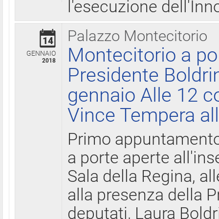
l'esecuzione dell'Inn
Palazzo Montecitorio
14
Montecitorio a po
GENNAIO
2018
Presidente Boldri
gennaio Alle 12 c
Vince Tempera all
Primo appuntamento 
a porte aperte all'in
Sala della Regina, all
alla presenza della 
deputati, Laura Boldri