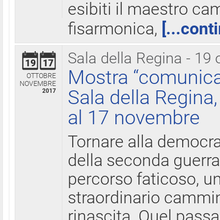
esibiti il maestro c
fisarmonica,
[...cont
Sala della Regina - 19 
19
17
Mostra “comunica
OTTOBRE
NOVEMBRE
Sala della Regina,
2017
al 17 novembre
Tornare alla democra
della seconda guerra 
percorso faticoso, 
straordinario cammin
rinascita. Quel pass