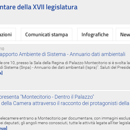
ntare della XVII legislatura
azioni
Comunicati stampa
Infografiche
News
 10
apporto Ambiente di Sistema - Annuario dati ambientali
e ore 10, presso la Sala della Regina di Palazzo Montecitorio si è svolta l
 Sistema (Snpa) - Annuario dei dati ambientali (Ispra)". Saluti del Presid
a]
resenta "Montecitorio - Dentro il Palazzo"
nte della Camera attraverso il racconto dei protagonisti del
 telecamere entrano a Montecitorio per documentare, con immagini esclusive
i deputati, gli angoli meno conosciuti, tutte le attività legate all'iter legisl
inua]