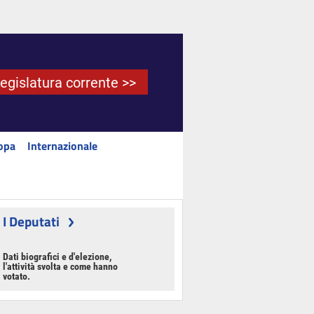
Legislatura corrente >>
opa
Internazionale
I Deputati
Dati biografici e d'elezione,
l'attività svolta e come hanno
votato.