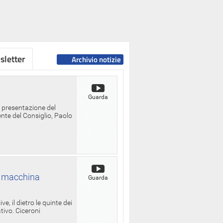
letter
Archivio notizie
Guarda
a presentazione del
ente del Consiglio, Paolo
la macchina
Guarda
, il dietro le quinte dei
ativo. Ciceroni