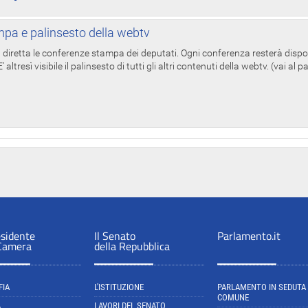
pa e palinsesto della webtv
in diretta le conferenze stampa dei deputati. Ogni conferenza resterà dispo
' altresì visibile il palinsesto di tutti gli altri contenuti della webtv. (vai al 
esidente
Il Senato
Parlamento.it
 Camera
della Repubblica
FIA
L'ISTITUZIONE
PARLAMENTO IN SEDUTA
COMUNE
A
LAVORI DEL SENATO