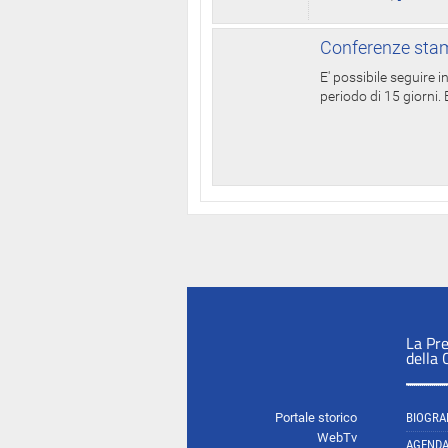
Conferenze stam
E' possibile seguire 
periodo di 15 giorni. E
La Pr
della
Portale storico
BIOGRA
WebTv
AGEND