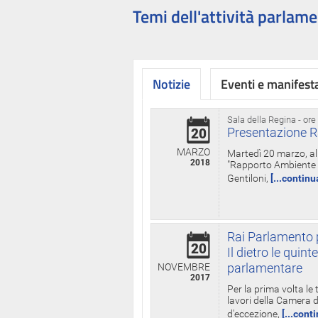
Temi dell'attività parlame
Notizie
Eventi e manifest
Sala della Regina - ore
Presentazione R
20
MARZO
Martedì 20 marzo, all
2018
"Rapporto Ambiente di
Gentiloni,
[...continu
Rai Parlamento p
20
Il dietro le qui
parlamentare
NOVEMBRE
2017
Per la prima volta le
lavori della Camera de
d'eccezione,
[...cont