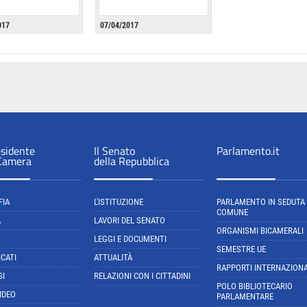
017
07/04/2017
esidente
Il Senato
Parlamento.it
 Camera
della Repubblica
FIA
L'ISTITUZIONE
PARLAMENTO IN SEDUTA
COMUNE
A
LAVORI DEL SENATO
ORGANISMI BICAMERALI
LEGGI E DOCUMENTI
SEMESTRE UE
CATI
ATTUALITÀ
RAPPORTI INTERNAZIONA
SI
RELAZIONI CON I CITTADINI
POLO BIBLIOTECARIO
IDEO
PARLAMENTARE