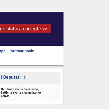
Legislatura corrente >>
opa
Internazionale
I Deputati
Dati biografici e d'elezione,
l'attività svolta e come hanno
votato.