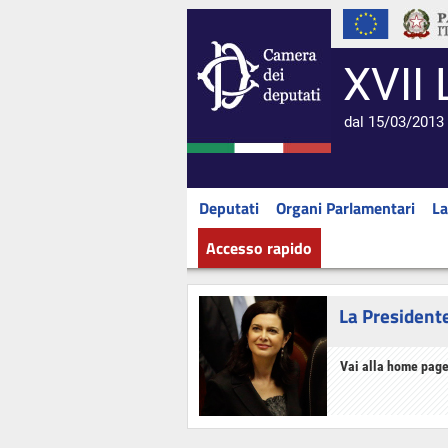
XVII 
dal 15/03/2013 
Deputati
Organi Parlamentari
La
Accesso rapido
La President
Vai alla home page