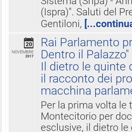
Sistema (Snpa) - Ann
(Ispra)". Saluti del P
Gentiloni,
[...continu
Rai Parlamento pr
20
Dentro il Palazzo"
NOVEMBRE
2017
Il dietro le quint
il racconto dei pro
macchina parlam
Per la prima volta le
Montecitorio per do
esclusive, il dietro le