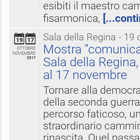
esibiti il maestro c
fisarmonica,
[...cont
Sala della Regina - 19 
19
17
Mostra “comunica
OTTOBRE
NOVEMBRE
Sala della Regina,
2017
al 17 novembre
Tornare alla democra
della seconda guerra 
percorso faticoso, 
straordinario cammin
rinascita. Quel pass