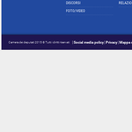
DISCORSI
RELAZIO
FOTO/VIDEO
Social media policy
Privacy
Mappa d
Camera dei deputati 2015 © Tutti i diritti riservati