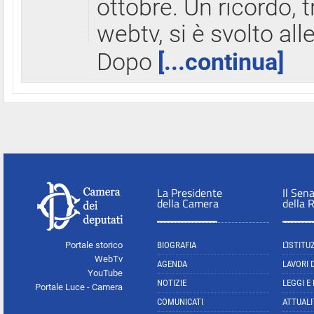
ottobre. Un ricordo, 
webtv, si è svolto all
Dopo
[...continua]
La Presidente
Il Sen
della Camera
della 
Portale storico
BIOGRAFIA
L'ISTITU
WebTv
AGENDA
LAVORI 
YouTube
NOTIZIE
LEGGI E
Portale Luce - Camera
COMUNICATI
ATTUALI