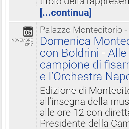
titolo della rapprese
[...continua]
Palazzo Montecitorio -
05
Domenica Monteci
NOVEMBRE
2017
con Boldrini - All
campione di fisar
e l’Orchestra Nap
Edizione di Montecit
all'insegna della mus
alle ore 12 con diret
Presidente della Came