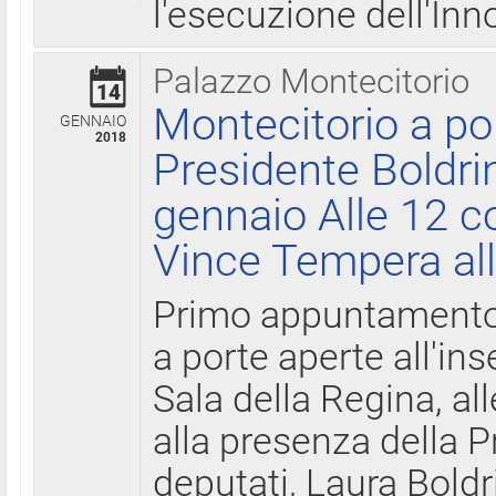
l'esecuzione dell'Inn
Palazzo Montecitorio
14
Montecitorio a po
GENNAIO
2018
Presidente Boldri
gennaio Alle 12 c
Vince Tempera all
Primo appuntamento 
a porte aperte all'in
Sala della Regina, all
alla presenza della 
deputati, Laura Boldri