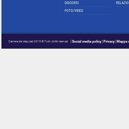
DISCORSI
RELAZIO
FOTO/VIDEO
Social media policy
Privacy
Mappa d
Camera dei deputati 2015 © Tutti i diritti riservati