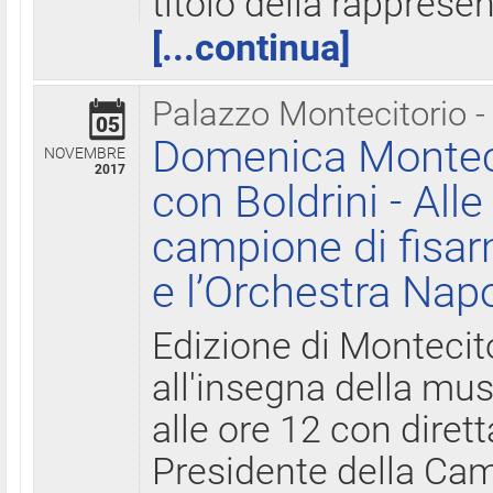
titolo della rapprese
[...continua]
Palazzo Montecitorio -
05
Domenica Monteci
NOVEMBRE
2017
con Boldrini - All
campione di fisar
e l’Orchestra Nap
Edizione di Montecit
all'insegna della mus
alle ore 12 con diret
Presidente della Came