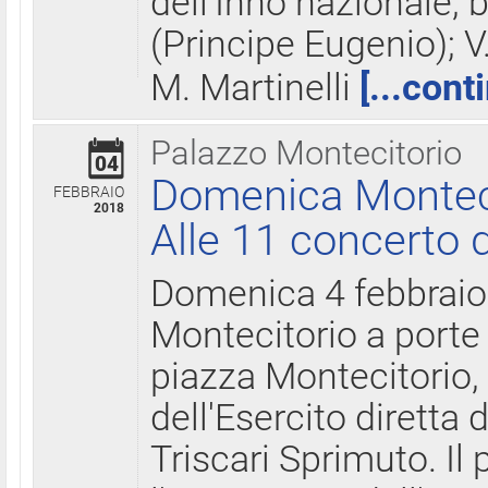
dell'Inno nazionale, 
(Principe Eugenio); V
M. Martinelli
[...cont
Palazzo Montecitorio
04
Domenica Montecit
FEBBRAIO
2018
Alle 11 concerto d
Domenica 4 febbrai
Montecitorio a porte 
piazza Montecitorio, 
dell'Esercito diretta
Triscari Sprimuto. I