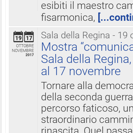
esibiti il maestro c
fisarmonica,
[...cont
Sala della Regina - 19 
19
17
Mostra “comunica
OTTOBRE
NOVEMBRE
Sala della Regina,
2017
al 17 novembre
Tornare alla democra
della seconda guerra 
percorso faticoso, 
straordinario cammin
rinascita. Quel pass