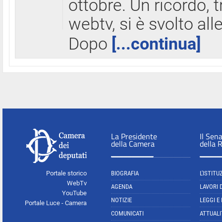
ottobre. Un ricordo, 
webtv, si è svolto all
Dopo
[...continua]
La Presidente
Il Sen
della Camera
della 
Portale storico
BIOGRAFIA
L'ISTITU
WebTv
AGENDA
LAVORI 
YouTube
NOTIZIE
LEGGI E
Portale Luce - Camera
COMUNICATI
ATTUALI