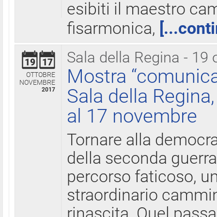
esibiti il maestro c
fisarmonica,
[...cont
Sala della Regina - 19 
19
17
Mostra “comunica
OTTOBRE
NOVEMBRE
Sala della Regina,
2017
al 17 novembre
Tornare alla democra
della seconda guerra 
percorso faticoso, 
straordinario cammin
rinascita. Quel pass