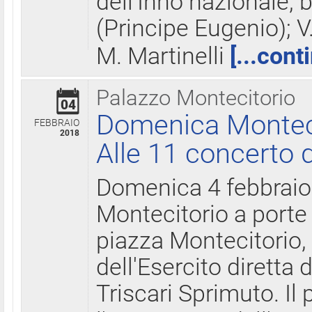
dell'Inno nazionale, 
(Principe Eugenio); V
M. Martinelli
[...cont
Palazzo Montecitorio
04
Domenica Montecit
FEBBRAIO
2018
Alle 11 concerto d
Domenica 4 febbrai
Montecitorio a porte 
piazza Montecitorio, 
dell'Esercito diretta
Triscari Sprimuto. I