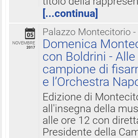
titolo della rapprese
[...continua]
Palazzo Montecitorio -
05
Domenica Monteci
NOVEMBRE
2017
con Boldrini - All
campione di fisar
e l’Orchestra Nap
Edizione di Montecit
all'insegna della mus
alle ore 12 con diret
Presidente della Came