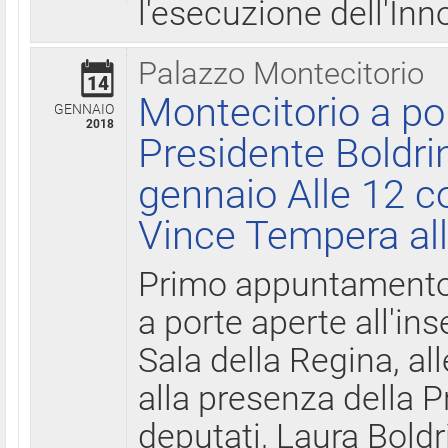
l'esecuzione dell'Inn
Palazzo Montecitorio
14
Montecitorio a po
GENNAIO
2018
Presidente Boldri
gennaio Alle 12 c
Vince Tempera all
Primo appuntamento 
a porte aperte all'in
Sala della Regina, all
alla presenza della 
deputati, Laura Boldri