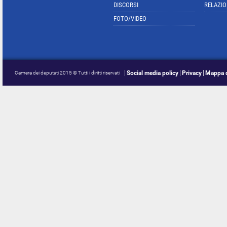
DISCORSI
RELAZIO
FOTO/VIDEO
Social media policy
Privacy
Mappa d
Camera dei deputati 2015 © Tutti i diritti riservati