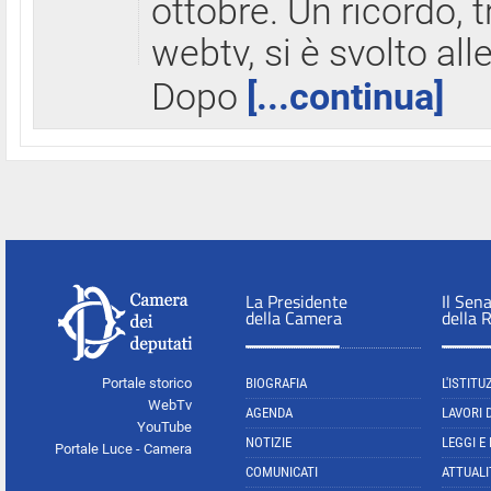
ottobre. Un ricordo, 
webtv, si è svolto all
Dopo
[...continua]
La Presidente
Il Sen
della Camera
della 
Portale storico
BIOGRAFIA
L'ISTITU
WebTv
AGENDA
LAVORI 
YouTube
NOTIZIE
LEGGI E
Portale Luce - Camera
COMUNICATI
ATTUALI