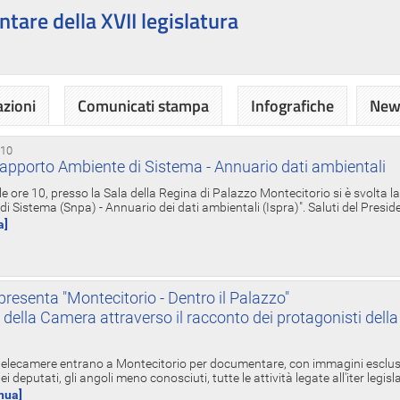
ntare della XVII legislatura
azioni
Comunicati stampa
Infografiche
News
 10
apporto Ambiente di Sistema - Annuario dati ambientali
e ore 10, presso la Sala della Regina di Palazzo Montecitorio si è svolta l
 Sistema (Snpa) - Annuario dei dati ambientali (Ispra)". Saluti del Presid
a]
resenta "Montecitorio - Dentro il Palazzo"
nte della Camera attraverso il racconto dei protagonisti del
 telecamere entrano a Montecitorio per documentare, con immagini esclusive
i deputati, gli angoli meno conosciuti, tutte le attività legate all'iter legisl
inua]