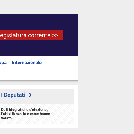
Legislatura corrente >>
opa
Internazionale
I Deputati
Dati biografici e d'elezione,
l'attività svolta e come hanno
votato.