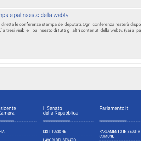
pa e palinsesto della webtv
in diretta le conferenze stampa dei deputati. Ogni conferenza resterà dispo
' altresì visibile il palinsesto di tutti gli altri contenuti della webtv. (vai al 
esidente
Il Senato
Parlamento.it
 Camera
della Repubblica
FIA
L'ISTITUZIONE
PARLAMENTO IN SEDUTA
COMUNE
A
LAVORI DEL SENATO