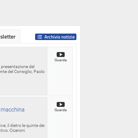
letter
Archivio notizie
Guarda
a presentazione del
ente del Consiglio, Paolo
la macchina
Guarda
, il dietro le quinte dei
ativo. Ciceroni