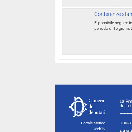
Conferenze stam
E' possibile seguire 
periodo di 15 giorni. E
La Pr
della
Portale storico
BIOGRA
WebTv
AGEND