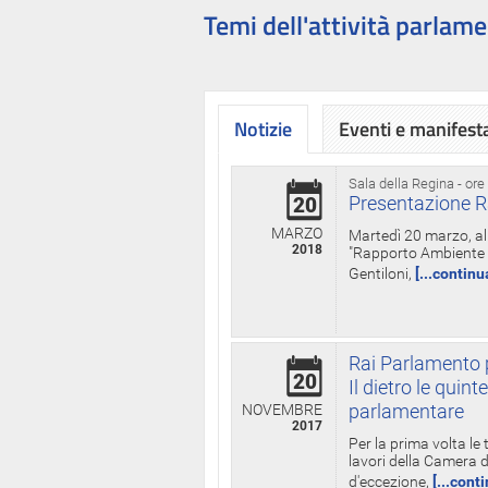
Temi dell'attività parlame
Notizie
Eventi e manifest
Sala della Regina - ore
Presentazione R
20
MARZO
Martedì 20 marzo, all
2018
"Rapporto Ambiente di
Gentiloni,
[...continu
Rai Parlamento p
20
Il dietro le qui
parlamentare
NOVEMBRE
2017
Per la prima volta le
lavori della Camera de
d'eccezione,
[...cont