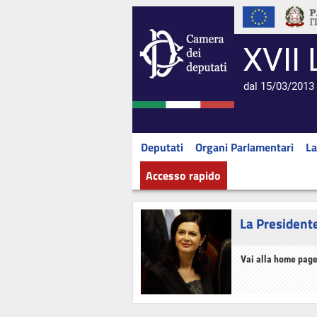
XVII 
dal 15/03/2013 
Deputati
Organi Parlamentari
La
Accesso rapido
La President
Vai alla home page