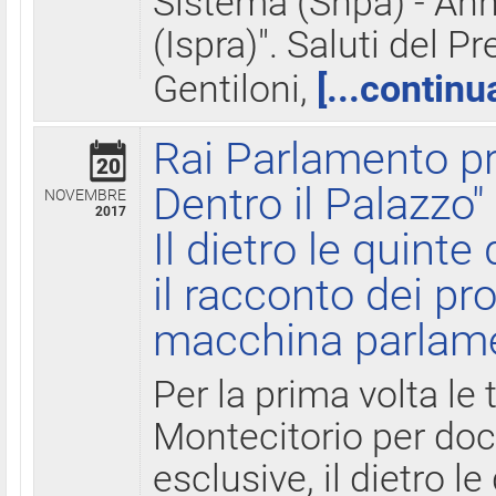
Sistema (Snpa) - Ann
(Ispra)". Saluti del P
Gentiloni,
[...continu
Rai Parlamento pr
20
Dentro il Palazzo"
NOVEMBRE
2017
Il dietro le quint
il racconto dei pro
macchina parlam
Per la prima volta le
Montecitorio per do
esclusive, il dietro le