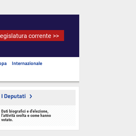
Legislatura corrente >>
opa
Internazionale
I Deputati
Dati biografici e d'elezione,
l'attività svolta e come hanno
votato.