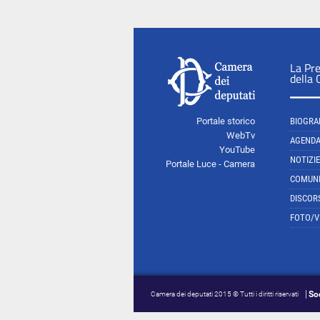
La Pr
della
Portale storico
BIOGRA
WebTv
AGEND
YouTube
NOTIZIE
Portale Luce - Camera
COMUNI
DISCOR
FOTO/V
So
Camera dei deputati 2015 © Tutti i diritti riservati