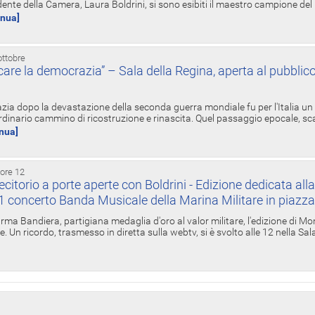
ente della Camera, Laura Boldrini, si sono esibiti il maestro campione de
inua]
ottobre
re la democrazia” – Sala della Regina, aperta al pubblico
zia dopo la devastazione della seconda guerra mondiale fu per l'Italia un
inario cammino di ricostruzione e rinascita. Quel passaggio epocale, s
inua]
 ore 12
torio a porte aperte con Boldrini - Edizione dedicata all
11 concerto Banda Musicale della Marina Militare in piazz
Irma Bandiera, partigiana medaglia d'oro al valor militare, l'edizione di Mo
. Un ricordo, trasmesso in diretta sulla webtv, si è svolto alle 12 nella Sa