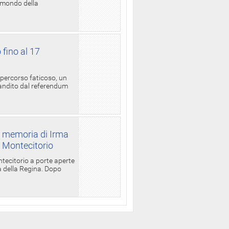
l mondo della
 fino al 17
 percorso faticoso, un
candito dal referendum
a memoria di Irma
a Montecitorio
ntecitorio a porte aperte
la della Regina. Dopo