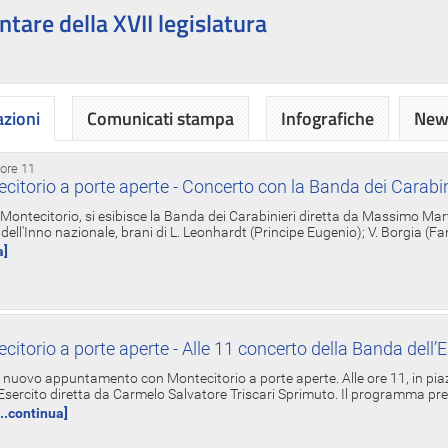
ntare della XVII legislatura
azioni
Comunicati stampa
Infografiche
News
 ore 11
torio a porte aperte - Concerto con la Banda dei Carabin
a Montecitorio, si esibisce la Banda dei Carabinieri diretta da Massimo Mar
dell'Inno nazionale, brani di L. Leonhardt (Principe Eugenio); V. Borgia (F
a]
torio a porte aperte - Alle 11 concerto della Banda dell’E
nuovo appuntamento con Montecitorio a porte aperte. Alle ore 11, in piaz
'Esercito diretta da Carmelo Salvatore Triscari Sprimuto. Il programma pr
...continua]