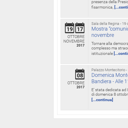
presenza della Presid
fisarmonica,
[...cont
Sala della Regina - 19 
Mostra “comunica
19
17
novembre
OTTOBRE
NOVEMBRE
Tornare alla democra
2017
complesso ma straord
istituzionale
[...cont
Palazzo Montecitorio -
Domenica Monteci
08
Bandiera - Alle 
OTTOBRE
2017
E' stata dedicata ad 
di domenica 8 ottobre
[...continua]