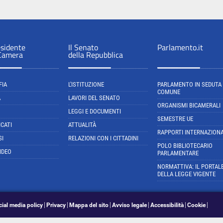
esidente
Il Senato
Parlamento.it
 Camera
della Repubblica
FIA
L'ISTITUZIONE
PARLAMENTO IN SEDUTA
COMUNE
A
LAVORI DEL SENATO
ORGANISMI BICAMERALI
LEGGI E DOCUMENTI
SEMESTRE UE
CATI
ATTUALITÀ
RAPPORTI INTERNAZIONA
SI
RELAZIONI CON I CITTADINI
POLO BIBLIOTECARIO
IDEO
PARLAMENTARE
NORMATTIVA: IL PORTAL
DELLA LEGGE VIGENTE
cial media policy
Privacy
Mappa del sito
Avviso legale
Accessibilità
Cookie