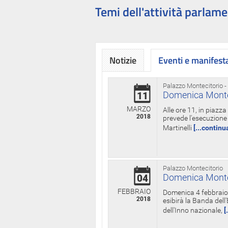
Temi dell'attività parlame
Notizie
Eventi e manifest
Palazzo Montecitorio -
Domenica Monteci
11
MARZO
Alle ore 11, in piazz
2018
prevede l'esecuzione 
Martinelli
[...continu
Palazzo Montecitorio
Domenica Monteci
04
FEBBRAIO
Domenica 4 febbraio 
2018
esibirà la Banda dell
dell'Inno nazionale,
[