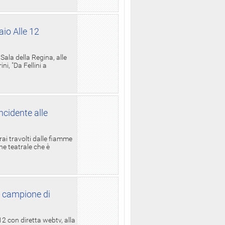
aio Alle 12
ala della Regina, alle
i, "Da Fellini a
ncidente alle
rai travolti dalle fiamme
one teatrale che è
l campione di
12 con diretta webtv, alla