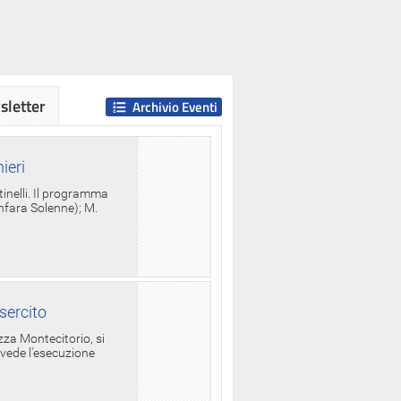
letter
Archivio Eventi
ieri
tinelli. Il programma
anfara Solenne); M.
sercito
za Montecitorio, si
evede l'esecuzione