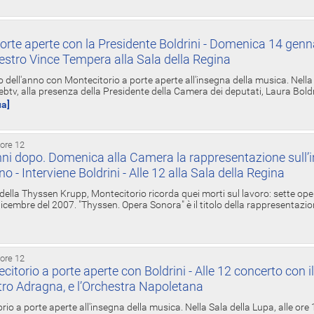
orte aperte con la Presidente Boldrini - Domenica 14 genn
estro Vince Tempera alla Sala della Regina
ell'anno con Montecitorio a porte aperte all'insegna della musica. Nella S
ebtv, alla presenza della Presidente della Camera dei deputati, Laura Boldrin
ua]
 ore 12
ni dopo. Domenica alla Camera la rappresentazione sull’i
ino - Interviene Boldrini - Alle 12 alla Sala della Regina
 della Thyssen Krupp, Montecitorio ricorda quei morti sul lavoro: sette ope
 6 dicembre del 2007. "Thyssen. Opera Sonora" è il titolo della rappresentazi
 ore 12
torio a porte aperte con Boldrini - Alle 12 concerto con i
tro Adragna, e l’Orchestra Napoletana
rio a porte aperte all'insegna della musica. Nella Sala della Lupa, alle ore 