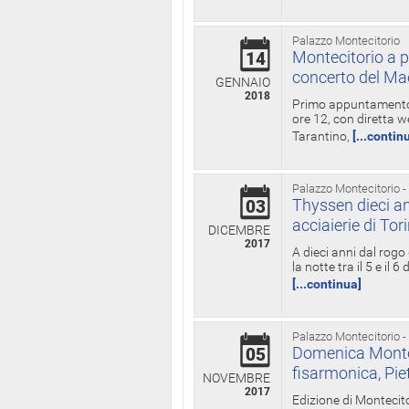
Palazzo Montecitorio
Montecitorio a p
14
concerto del Ma
GENNAIO
2018
Primo appuntamento d
ore 12, con diretta w
Tarantino,
[...contin
Palazzo Montecitorio -
Thyssen dieci an
03
acciaierie di Tor
DICEMBRE
2017
A dieci anni dal rogo
la notte tra il 5 e il
[...continua]
Palazzo Montecitorio -
Domenica Monteci
05
fisarmonica, Pie
NOVEMBRE
2017
Edizione di Montecito