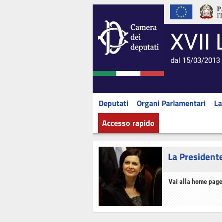
XVII 
dal 15/03/2013 
Deputati
Organi Parlamentari
La
Accesso rapido
La President
Vai alla home page