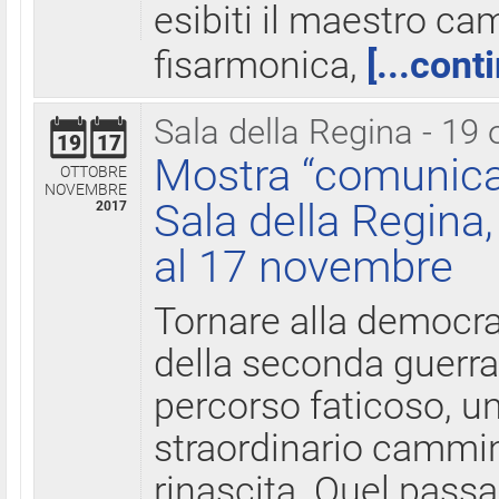
esibiti il maestro c
fisarmonica,
[...cont
Sala della Regina - 19 
19
17
Mostra “comunica
OTTOBRE
NOVEMBRE
Sala della Regina,
2017
al 17 novembre
Tornare alla democra
della seconda guerra 
percorso faticoso, 
straordinario cammin
rinascita. Quel pass