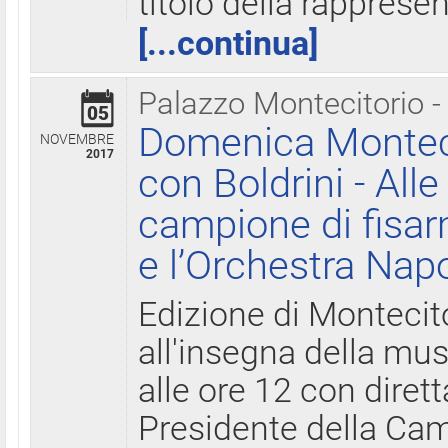
titolo della rapprese
[...continua]
Palazzo Montecitorio -
05
Domenica Monteci
NOVEMBRE
2017
con Boldrini - All
campione di fisar
e l’Orchestra Nap
Edizione di Montecit
all'insegna della mus
alle ore 12 con diret
Presidente della Came