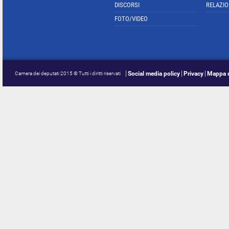
DISCORSI
RELAZIO
FOTO/VIDEO
Social media policy
Privacy
Mappa d
Camera dei deputati 2015 © Tutti i diritti riservati