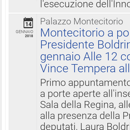
l'esecuzione dell'Inn
Palazzo Montecitorio
14
Montecitorio a po
GENNAIO
2018
Presidente Boldri
gennaio Alle 12 c
Vince Tempera all
Primo appuntamento 
a porte aperte all'in
Sala della Regina, all
alla presenza della 
deputati, Laura Boldri