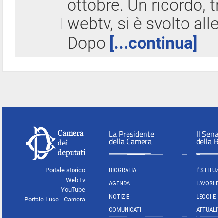
ottobre. Un ricordo, 
webtv, si è svolto all
Dopo
[...continua]
La Presidente
Il Sen
della Camera
della 
Portale storico
BIOGRAFIA
L'ISTITU
WebTv
AGENDA
LAVORI 
YouTube
NOTIZIE
LEGGI E
Portale Luce - Camera
COMUNICATI
ATTUALI