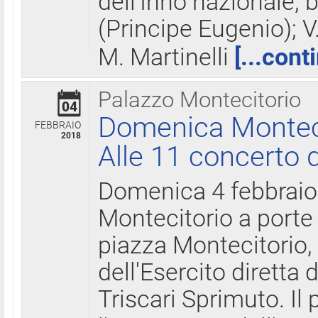
dell'Inno nazionale, 
(Principe Eugenio); V
M. Martinelli
[...cont
Palazzo Montecitorio
04
Domenica Montecit
FEBBRAIO
2018
Alle 11 concerto d
Domenica 4 febbrai
Montecitorio a porte 
piazza Montecitorio, 
dell'Esercito diretta
Triscari Sprimuto. I