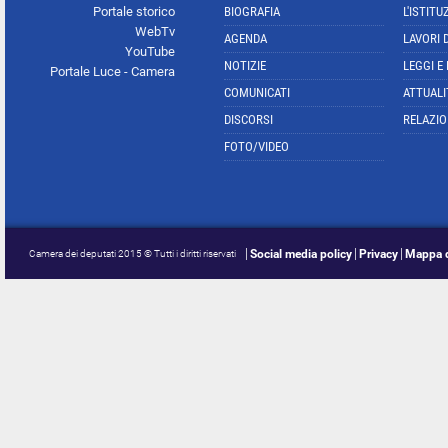
Portale storico
BIOGRAFIA
L'ISTITU
WebTv
AGENDA
LAVORI 
YouTube
NOTIZIE
LEGGI E
Portale Luce - Camera
COMUNICATI
ATTUALI
DISCORSI
RELAZIO
FOTO/VIDEO
Social media policy
Privacy
Mappa d
Camera dei deputati 2015 © Tutti i diritti riservati