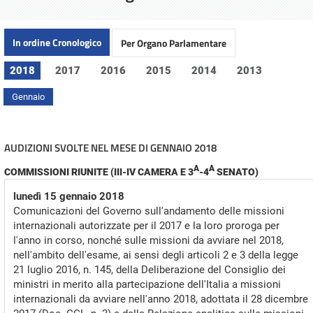
In ordine Cronologico
Per Organo Parlamentare
2018
2017
2016
2015
2014
2013
Gennaio
AUDIZIONI SVOLTE NEL MESE DI GENNAIO 2018
A
A
COMMISSIONI RIUNITE (III-IV CAMERA E 3
-4
SENATO)
lunedì 15 gennaio 2018
Comunicazioni del Governo sull'andamento delle missioni
internazionali autorizzate per il 2017 e la loro proroga per
l'anno in corso, nonché sulle missioni da avviare nel 2018,
nell'ambito dell'esame, ai sensi degli articoli 2 e 3 della legge
21 luglio 2016, n. 145, della Deliberazione del Consiglio dei
ministri in merito alla partecipazione dell'Italia a missioni
internazionali da avviare nell'anno 2018, adottata il 28 dicembre