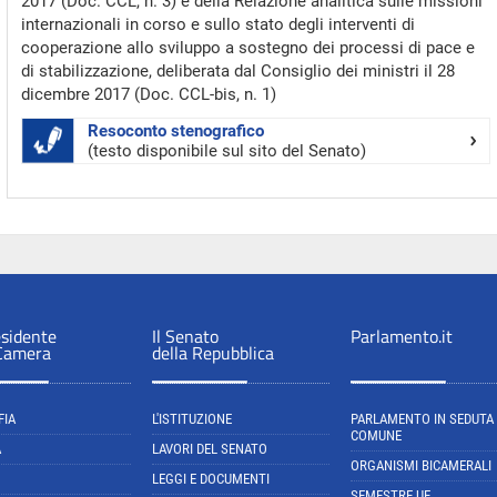
2017 (Doc. CCL, n. 3) e della Relazione analitica sulle missioni
internazionali in corso e sullo stato degli interventi di
cooperazione allo sviluppo a sostegno dei processi di pace e
di stabilizzazione, deliberata dal Consiglio dei ministri il 28
dicembre 2017 (Doc. CCL-bis, n. 1)
Resoconto stenografico
(testo disponibile sul sito del Senato)
esidente
Il Senato
Parlamento.it
 Camera
della Repubblica
FIA
L'ISTITUZIONE
PARLAMENTO IN SEDUTA
COMUNE
A
LAVORI DEL SENATO
ORGANISMI BICAMERALI
LEGGI E DOCUMENTI
SEMESTRE UE