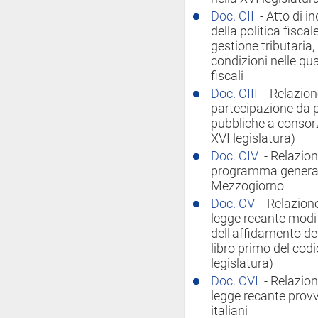
Doc. CII
- Atto di i
della politica fiscale
gestione tributaria,
condizioni nelle qual
fiscali
Doc. CIII
- Relazion
partecipazione da p
pubbliche a consorz
XVI legislatura)
Doc. CIV
- Relazion
programma general
Mezzogiorno
Doc. CV
- Relazion
legge recante modif
dell'affidamento dei
libro primo del codi
legislatura)
Doc. CVI
- Relazion
legge recante provv
italiani