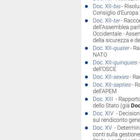
Doc. XII-
bis
- Risol
Consiglio d'Europa
Doc. XII-
ter
- Raccom
dell'Assemblea parl
Occidentale - Asse
della sicurezza e de
Doc. XII-
quater
- R
NATO
Doc. XII-
quinquies
dell'OSCE
Doc. XII-
sexies
- Ra
Doc. XII-
septies
- R
dell'APEM
Doc. XIII
- Rapport
dello Stato (già
Doc
Doc. XIV
- Decision
sul rendiconto gene
Doc. XV
- Determina
conti sulla gestione