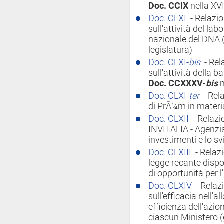
Doc. CCIX
nella XVI
Doc. CLXI
- Relazio
sull'attività del la
nazionale del DNA 
legislatura)
Doc. CLXI-
bis
- Rel
sull'attività della 
Doc. CCXXXV-
bis
n
Doc. CLXI-
ter
- Rel
di PrÃ¼m in materia
Doc. CLXII
- Relazi
INVITALIA - Agenzia
investimenti e lo s
Doc. CLXIII
- Relaz
legge recante dispos
di opportunità per l
Doc. CLXIV
- Relaz
sull'efficacia nell'a
efficienza dell'azi
ciascun Ministero 