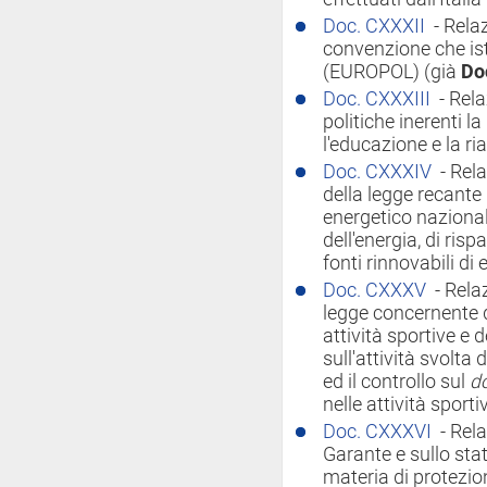
Doc. CXXXII
- Rela
convenzione che isti
(EUROPOL) (già
Do
Doc. CXXXIII
- Rel
politiche inerenti l
l'educazione e la ria
Doc. CXXXIV
- Rel
della legge recante
energetico nazional
dell'energia, di ris
fonti rinnovabili di 
Doc. CXXXV
- Rela
legge concernente di
attività sportive e d
sull'attività svolta
ed il controllo sul
d
nelle attività sporti
Doc. CXXXVI
- Rela
Garante e sullo stat
materia di protezio