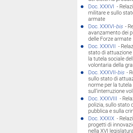
Doc. XXXVI
- Relaz
militare e sullo sta
armate
Doc. XXXVI-
bis
- R
avanzamento dei pr
delle Forze armate
Doc. XXXVII
- Rela
stato di attuazione
la tutela sociale de
volontaria della gr
Doc. XXXVII-
bis
- R
sullo stato di attu
norme per la tutela
sull'interruzione vo
Doc. XXXVIII
- Rela
polizia, sullo stato 
pubblica e sulla cr
Doc. XXXIX
- Relaz
progetti di innovazi
nella XVI legislatur