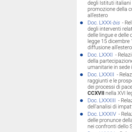
degli Istituti italian
promozione della cul
all'estero
Doc. LXXX-
bis
- Re
degli interventi rel
delle lingue e delle 
legge 15 dicembre 19
diffusione all'estero
Doc. LXXXI
- Relaz
della partecipazione 
umanitarie in sede 
Doc. LXXXII
- Relaz
raggiunti e le prosp
dei processi di pace
CCXVII
nella XVI le
Doc. LXXXIII
- Rela
dell'analisi di imp
Doc. LXXXIV
- Rela
delle pronunce della
nei confronti dello 