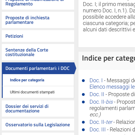
Regolamento
Doc. I; il primo messag
numero Doc. I, n.1). Da
Proposte di inchiesta
possibile accedere all
parlamentare
ciascuna categoria; p
alcuni dati descrittivi e
Petizioni
Sentenze della Corte
costituzionale
Indice per categ
Documenti parlamentari: i DOC
Doc. I
- Messaggi de
Indice per categoria
Elenco messaggi leg
Ultimi documenti stampati
Doc. II
- Proposte d
Doc. II-
bis
- Propost
Dossier dei servizi di
regolamenti parla
documentazione
ecc.)
Doc. II-
ter
- Relazio
Osservatorio sulla Legislazione
Doc. III
- Relazioni 