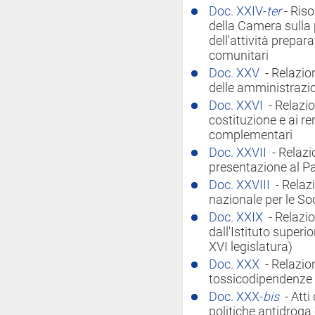
Doc. XXIV-
ter
- Ris
della Camera sulla p
dell'attività prepar
comunitari
Doc. XXV
- Relazio
delle amministrazi
Doc. XXVI
- Relazio
costituzione e ai r
complementari
Doc. XXVII
- Relazi
presentazione al P
Doc. XXVIII
- Relaz
nazionale per le S
Doc. XXIX
- Relazio
dall'Istituto superio
XVI legislatura)
Doc. XXX
- Relazion
tossicodipendenze i
Doc. XXX-
bis
- Att
politiche antidroga