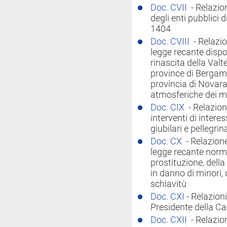
Doc. CVII
- Relazio
degli enti pubblici 
1404
Doc. CVIII
- Relazi
legge recante dispos
rinascita della Valt
province di Bergam
provincia di Novara,
atmosferiche dei me
Doc. CIX
- Relazion
interventi di intere
giubilari e pellegrin
Doc. CX
- Relazion
legge recante norm
prostituzione, dell
in danno di minori, 
schiavitù
Doc. CXI
- Relazioni
Presidente della C
Doc. CXII
- Relazio