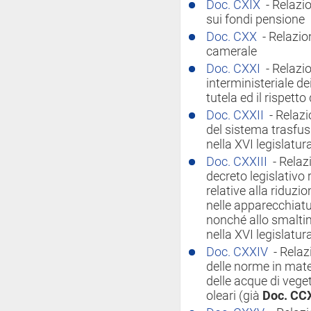
Doc. CXIX
- Relazi
sui fondi pensione
Doc. CXX
- Relazio
camerale
Doc. CXXI
- Relazi
interministeriale de
tutela ed il rispetto 
Doc. CXXII
- Relaz
del sistema trasfus
nella XVI legislatur
Doc. CXXIII
- Relaz
decreto legislativo 
relative alla riduzi
nelle apparecchiatur
nonché allo smaltim
nella XVI legislatur
Doc. CXXIV
- Relaz
delle norme in mate
delle acque di veget
oleari (già
Doc. CC