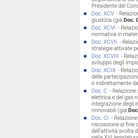
Presidente del Cons
Doc. XCV
- Relazio
giustizia (già
Doc. 
Doc. XCVI
- Relazi
normativa in materi
Doc. XCVII
- Relazi
strategie attivate p
Doc. XCVIII
- Relaz
sviluppo degli impia
Doc. XCIX
- Relazi
delle partecipazion
o indirettamente da
Doc. C
- Relazione 
elettrica e del gas n
integrazione degli i
rinnovabili (già
Doc
Doc. CI
- Relazione 
riscossione al fine di
dell'attività svolta
nella XVI legislatur