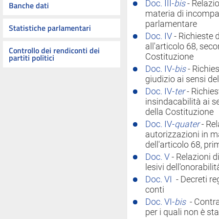
Doc. III-
bis
- Relazio
Banche dati
materia di incompat
parlamentare
Statistiche parlamentari
Doc. IV
- Richieste 
all'articolo 68, se
Controllo dei rendiconti dei
partiti politici
Costituzione
Doc. IV-
bis
- Richie
giudizio ai sensi de
Doc. IV-
ter
- Richies
insindacabilità ai s
della Costituzione
Doc. IV-
quater
- Rel
autorizzazioni in ma
dell'articolo 68, p
Doc. V
- Relazioni 
lesivi dell'onorabili
Doc. VI
- Decreti re
conti
Doc. VI-
bis
- Contra
per i quali non è sta