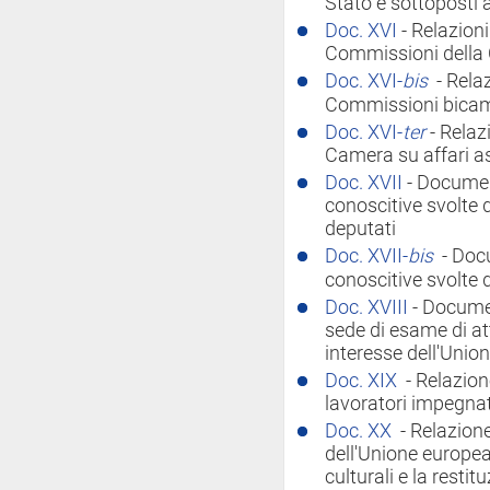
Stato e sottoposti 
Doc. XVI
- Relazioni
Commissioni della 
Doc. XVI-
bis
- Rela
Commissioni bicam
Doc. XVI-
ter
- Relaz
Camera su affari a
Doc. XVII
- Documen
conoscitive svolte
deputati
Doc. XVII-
bis
- Doc
conoscitive svolte
Doc. XVIII
- Docume
sede di esame di atti
interesse dell'Unio
Doc. XIX
- Relazion
lavoratori impegnati
Doc. XX
- Relazion
dell'Unione europea
culturali e la restit