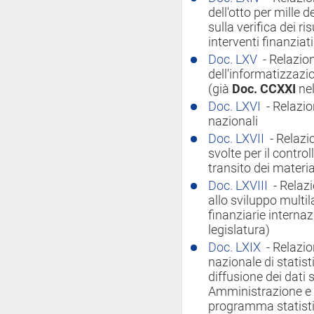
dell'otto per mille d
sulla verifica dei ri
interventi finanziati
Doc. LXV
- Relazio
dell'informatizzazi
(già
Doc. CCXXI
nel
Doc. LXVI
- Relazio
nazionali
Doc. LXVII
- Relazi
svolte per il contro
transito dei materi
Doc. LXVIII
- Relaz
allo sviluppo multila
finanziarie internaz
legislatura)
Doc. LXIX
- Relazion
nazionale di statist
diffusione dei dati s
Amministrazione e s
programma statisti