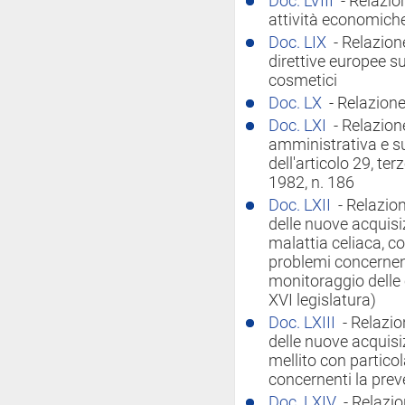
Doc. LVIII
- Relazio
attività economiche
Doc. LIX
- Relazion
direttive europee su
cosmetici
Doc. LX
- Relazione
Doc. LXI
- Relazion
amministrativa e su
dell'articolo 29, te
1982, n. 186
Doc. LXII
- Relazio
delle nuove acquisiz
malattia celiaca, co
problemi concernent
monitoraggio delle
XVI legislatura)
Doc. LXIII
- Relazio
delle nuove acquisiz
mellito con partico
concernenti la pre
Doc. LXIV
- Relazi