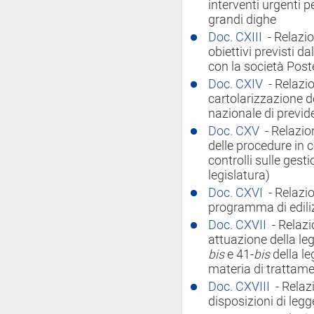
interventi urgenti p
grandi dighe
Doc. CXIII
- Relazi
obiettivi previsti 
con la società Post
Doc. CXIV
- Relazi
cartolarizzazione dei
nazionale di previd
Doc. CXV
- Relazio
delle procedure in 
controlli sulle gesti
legislatura)
Doc. CXVI
- Relazi
programma di ediliz
Doc. CXVII
- Relazi
attuazione della leg
bis
e 41-
bis
della le
materia di trattame
Doc. CXVIII
- Relaz
disposizioni di legg