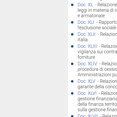
Doc. XL
- Relazione
leggi in materia di i
e armatoriale
Doc. XLI
- Rapporto
l'esclusione sociale
Doc. XLII
- Relazio
Italia
Doc. XLIII
- Relazio
vigilanza sui contrat
forniture
Doc. XLIV
- Relazi
procedura di cession
Amministrazioni pu
Doc. XLV
- Relazion
garante della conc
Doc. XLVI
- Relazio
gestione finanziaria
della finanza territo
sulla gestione finanz
Doc. XLVII
- Relazi