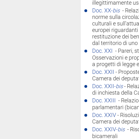
illegittimamente usc
Doc. XX-
bis
- Relaz
norme sulla circola
culturali e sull'attua
europei riguardanti 
restituzione dei ben
dal territorio di u
Doc. XXI
- Pareri, 
Osservazioni e pro
a progetti di legge 
Doc. XXII
- Proposte
Camera dei deputat
Doc. XXII-
bis
- Rel
di inchiesta della 
Doc. XXIII
- Relazi
parlamentari (bicam
Doc. XXIV
- Risolu
Camera dei deputat
Doc. XXIV-
bis
- Ri
bicamerali