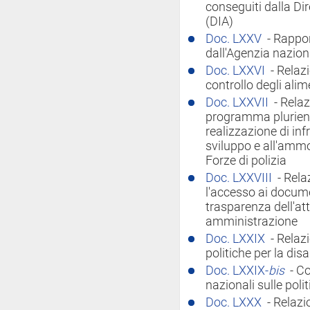
conseguiti dalla Di
(DIA)
Doc. LXXV
- Rappor
dall'Agenzia nazion
Doc. LXXVI
- Relazi
controllo degli alim
Doc. LXXVII
- Relaz
programma plurienn
realizzazione di inf
sviluppo e all'ammo
Forze di polizia
Doc. LXXVIII
- Rel
l'accesso ai docume
trasparenza dell'att
amministrazione
Doc. LXXIX
- Relaz
politiche per la disa
Doc. LXXIX-
bis
- C
nazionali sulle polit
Doc. LXXX
- Relazi