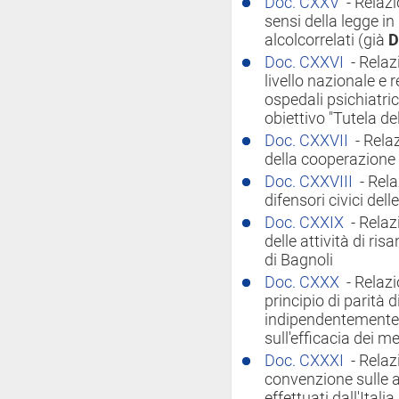
Doc. CXXV
- Relazi
sensi della legge in
alcolcorrelati (già
D
Doc. CXXVI
- Relaz
livello nazionale e 
ospedali psichiatric
obiettivo "Tutela de
Doc. CXXVII
- Rela
della cooperazione
Doc. CXXVIII
- Rela
difensori civici dell
Doc. CXXIX
- Rela
delle attività di ris
di Bagnoli
Doc. CXXX
- Relazi
principio di parità 
indipendentemente d
sull'efficacia dei m
Doc. CXXXI
- Relaz
convenzione sulle 
effettuati dall'Italia