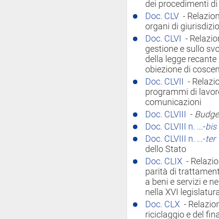
dei procedimenti di
Doc. CLV
- Relazion
organi di giurisdizi
Doc. CLVI
- Relazio
gestione e sullo svo
della legge recante
obiezione di cosce
Doc. CLVII
- Relazio
programmi di lavoro 
comunicazioni
Doc. CLVIII
-
Budge
Doc. CLVIII n. ...-
bis
Doc. CLVIII n. ...-
ter
dello Stato
Doc. CLIX
- Relazio
parità di trattamen
a beni e servizi e ne
nella XVI legislatur
Doc. CLX
- Relazio
riciclaggio e del fi