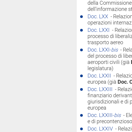
della Commissione p
dell'informazione st
Doc. LXX
- Relazio
operazioni internaz
Doc. LXXI
- Relazi
processo di liberali
trasporto aereo
Doc. LXXI-
bis
- Re
del processo di libe
aeroporti civili (già
legislatura)
Doc. LXXII
- Relazi
europea (già
Doc. 
Doc. LXXIII
- Relaz
finanziario derivant
giurisdizionali e d
europea
Doc. LXXIII-
bis
- El
e di precontenzios
Doc. LXXIV
- Relazi