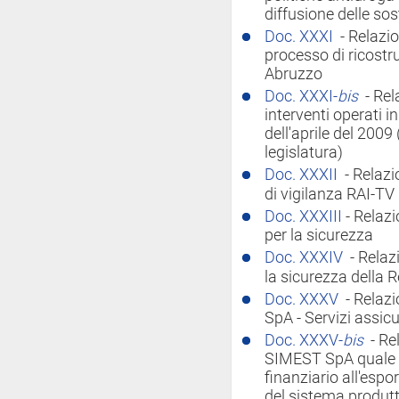
diffusione delle so
Doc. XXXI
- Relazi
processo di ricostr
Abruzzo
Doc. XXXI-
bis
- Re
interventi operati 
dell'aprile del 2009
legislatura)
Doc. XXXII
- Relaz
di vigilanza RAI-TV
Doc. XXXIII
- Relazi
per la sicurezza
Doc. XXXIV
- Rela
la sicurezza della 
Doc. XXXV
- Relazi
SpA - Servizi assic
Doc. XXXV-
bis
- Re
SIMEST SpA quale g
finanziario all'espo
del sistema produtt