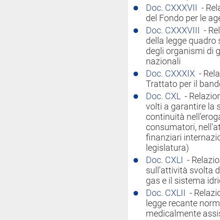
Doc. CXXXVII
- Rel
del Fondo per le age
Doc. CXXXVIII
- Re
della legge quadro s
degli organismi di g
nazionali
Doc. CXXXIX
- Rel
Trattato per il band
Doc. CXL
- Relazio
volti a garantire la 
continuità nell'erog
consumatori, nell'at
finanziari internazi
legislatura)
Doc. CXLI
- Relazio
sull'attività svolta d
gas e il sistema idr
Doc. CXLII
- Relazi
legge recante norm
medicalmente assis