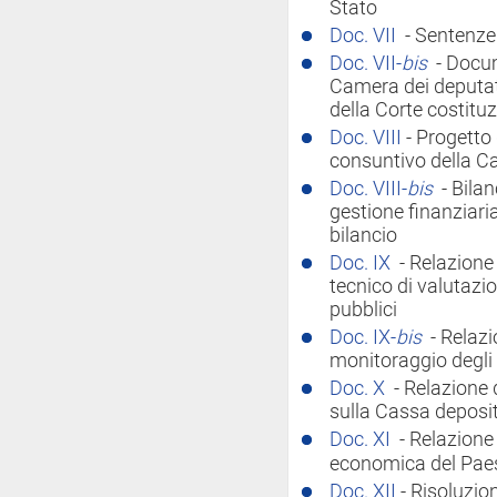
Stato
Doc. VII
- Sentenze
Doc. VII-
bis
- Docu
Camera dei deputat
della Corte costitu
Doc. VIII
- Progetto 
consuntivo della C
Doc. VIII-
bis
- Bila
gestione finanziaria
bilancio
Doc. IX
- Relazione 
tecnico di valutazio
pubblici
Doc. IX-
bis
- Relazi
monitoraggio degli 
Doc. X
- Relazione
sulla Cassa depositi
Doc. XI
- Relazione
economica del Pae
Doc. XII
- Risoluzi