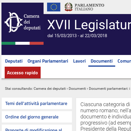
XVII Legislatu
dal 15/03/2013 - al 22/03/2018
Deputati
Organi Parlamentari
Lavori
Documenti
Comun
Accesso rapido
Stai consultando:
Camera dei deputati
›
Documenti
›
Documenti parlamentari: 
Temi dell'attività parlamentare
Ciascuna categoria di
numero romano; nell'a
Ordine del giorno generale
documento è individua
progressivo (ad esemp
Presidente della Repub
Proposte di modificazione al