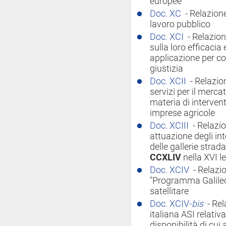
europee
Doc. XC
- Relazione
lavoro pubblico
Doc. XCI
- Relazio
sulla loro efficacia
applicazione per co
giustizia
Doc. XCII
- Relazion
servizi per il merc
materia di intervent
imprese agricole
Doc. XCIII
- Relazi
attuazione degli in
delle gallerie strad
CCXLIV
nella XVI l
Doc. XCIV
- Relaz
"Programma Galileo
satellitare
Doc. XCIV-
bis
- Re
italiana ASI relativa
disponibilità di cui 