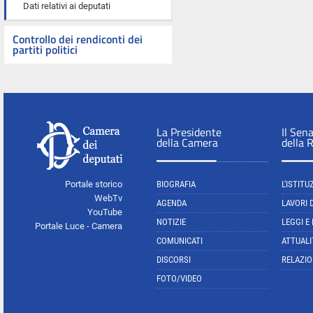
Dati relativi ai deputati
Controllo dei rendiconti dei
partiti politici
La Presidente
Il Sen
della Camera
della 
Portale storico
BIOGRAFIA
L'ISTITU
WebTv
AGENDA
LAVORI 
YouTube
NOTIZIE
LEGGI E
Portale Luce - Camera
COMUNICATI
ATTUALI
DISCORSI
RELAZIO
FOTO/VIDEO