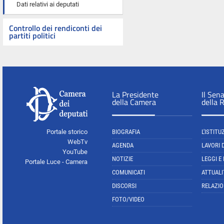
Dati relativi ai deputati
Controllo dei rendiconti dei
partiti politici
La Presidente
Il Sen
della Camera
della 
Portale storico
BIOGRAFIA
L'ISTITU
WebTv
AGENDA
LAVORI 
YouTube
NOTIZIE
LEGGI E
Portale Luce - Camera
COMUNICATI
ATTUALI
DISCORSI
RELAZIO
FOTO/VIDEO