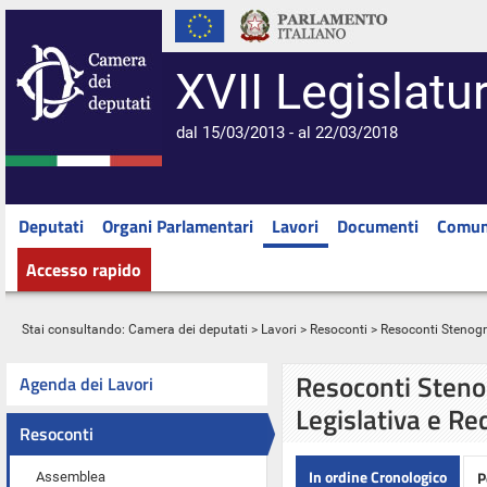
XVII Legislatu
dal 15/03/2013 - al 22/03/2018
Deputati
Organi Parlamentari
Lavori
Documenti
Comun
Accesso rapido
Stai consultando:
Camera dei deputati
>
Lavori
>
Resoconti
> Resoconti Stenograf
Resoconti Stenog
Agenda dei Lavori
Legislativa e Re
Resoconti
In ordine Cronologico
P
Assemblea