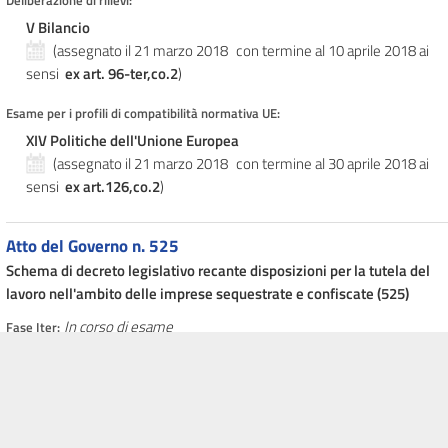
Deliberazione di rilievi:
V Bilancio
(assegnato il 21 marzo 2018
con termine al 10 aprile 2018
ai
sensi
ex art. 96-ter,co.2
)
Esame per i profili di compatibilità normativa UE:
XIV Politiche dell'Unione Europea
(assegnato il 21 marzo 2018
con termine al 30 aprile 2018
ai
sensi
ex art.126,co.2
)
Atto del Governo n. 525
Schema di decreto legislativo recante disposizioni per la tutela del
lavoro nell'ambito delle imprese sequestrate e confiscate (525)
In corso di esame
Fase Iter:
Assegnazione primaria:
XI Lavoro
(assegnato il 19 marzo 2018
con termine al 18 maggio 2018
ai
sensi
ex art.143,co.4
)