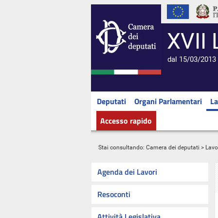
XVII 
dal 15/03/2013 
Deputati
Organi Parlamentari
La
Accesso rapido
Stai consultando:
Camera dei deputati
>
Lavo
Agenda dei Lavori
Resoconti
Attività Legislativa