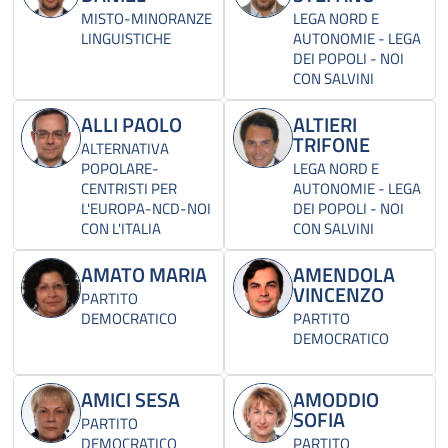
MISTO-MINORANZE
LEGA NORD E
LINGUISTICHE
AUTONOMIE - LEGA
DEI POPOLI - NOI
CON SALVINI
ALLI PAOLO
ALTIERI
TRIFONE
ALTERNATIVA
POPOLARE-
LEGA NORD E
CENTRISTI PER
AUTONOMIE - LEGA
L'EUROPA-NCD-NOI
DEI POPOLI - NOI
CON L'ITALIA
CON SALVINI
AMATO MARIA
AMENDOLA
VINCENZO
PARTITO
DEMOCRATICO
PARTITO
DEMOCRATICO
AMICI SESA
AMODDIO
SOFIA
PARTITO
DEMOCRATICO
PARTITO