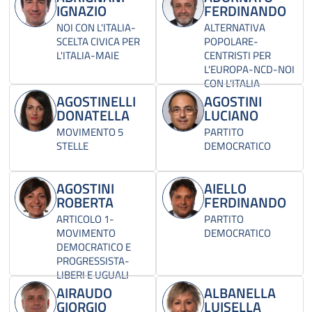
IGNAZIO
FERDINANDO
NOI CON L'ITALIA-
ALTERNATIVA
SCELTA CIVICA PER
POPOLARE-
L'ITALIA-MAIE
CENTRISTI PER
L'EUROPA-NCD-NOI
CON L'ITALIA
AGOSTINELLI
AGOSTINI
DONATELLA
LUCIANO
MOVIMENTO 5
PARTITO
STELLE
DEMOCRATICO
AGOSTINI
AIELLO
ROBERTA
FERDINANDO
ARTICOLO 1-
PARTITO
MOVIMENTO
DEMOCRATICO
DEMOCRATICO E
PROGRESSISTA-
LIBERI E UGUALI
AIRAUDO
ALBANELLA
GIORGIO
LUISELLA