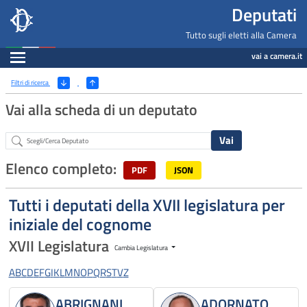
Deputati, Camera dei Deputati -
Navigazione pagine di servizio
Salta al contenuto principale
Salta al menu di navigazione
Fine pagina
Salta al contenuto principale
Salta al menu di navigazione
Vai a inizio pagina
Deputati
Tutto sugli eletti alla Camera
Espandi
vai a camera.it
Ricerca
(Apri/Chiudi filtri)
Filtri di ricerca
Vai alla scheda di un deputato
Abstract
Elenco completo:
PDF
JSON
Tutti i deputati della XVII legislatura per
iniziale del cognome
XVII Legislatura
Cambia Legislatura
A
B
C
D
E
F
G
I
K
L
M
N
O
P
Q
R
S
T
V
Z
ABRIGNANI
ADORNATO