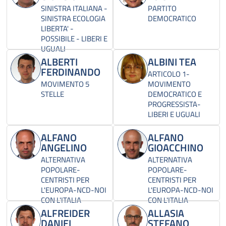
SINISTRA ITALIANA -
PARTITO
SINISTRA ECOLOGIA
DEMOCRATICO
LIBERTA' -
POSSIBILE - LIBERI E
UGUALI
ALBERTI
ALBINI TEA
FERDINANDO
ARTICOLO 1-
MOVIMENTO 5
MOVIMENTO
STELLE
DEMOCRATICO E
PROGRESSISTA-
LIBERI E UGUALI
ALFANO
ALFANO
ANGELINO
GIOACCHINO
ALTERNATIVA
ALTERNATIVA
POPOLARE-
POPOLARE-
CENTRISTI PER
CENTRISTI PER
L'EUROPA-NCD-NOI
L'EUROPA-NCD-NOI
CON L'ITALIA
CON L'ITALIA
ALFREIDER
ALLASIA
DANIEL
STEFANO