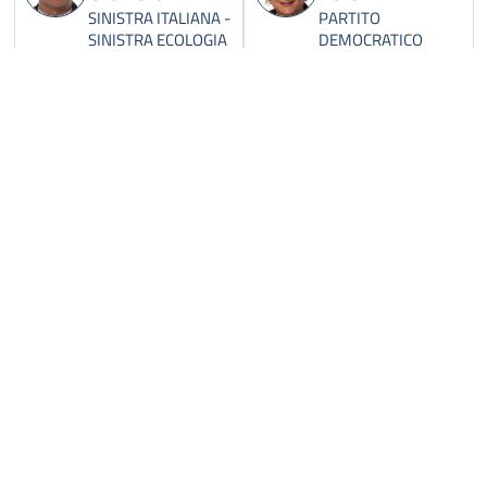
SINISTRA ITALIANA -
PARTITO
SINISTRA ECOLOGIA
DEMOCRATICO
LIBERTA' -
POSSIBILE - LIBERI E
UGUALI
ALBERTI
ALBINI TEA
FERDINANDO
ARTICOLO 1-
MOVIMENTO 5
MOVIMENTO
STELLE
DEMOCRATICO E
PROGRESSISTA-
LIBERI E UGUALI
ALFANO
ALFANO
ANGELINO
GIOACCHINO
ALTERNATIVA
ALTERNATIVA
POPOLARE-
POPOLARE-
CENTRISTI PER
CENTRISTI PER
L'EUROPA-NCD-
L'EUROPA-NCD-
NOI CON L'ITALIA
NOI CON L'ITALIA
ALFREIDER
ALLASIA
DANIEL
STEFANO