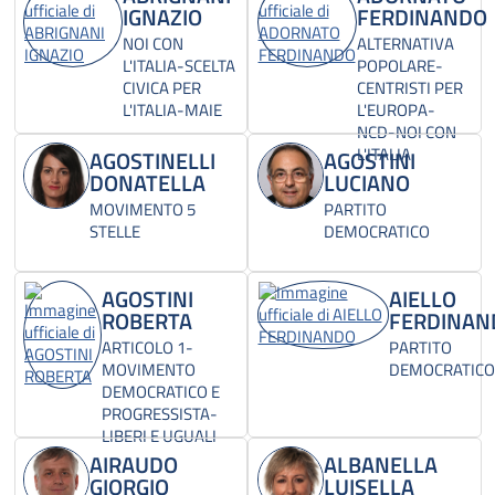
IGNAZIO
FERDINANDO
NOI CON
ALTERNATIVA
L'ITALIA-SCELTA
POPOLARE-
CIVICA PER
CENTRISTI PER
L'ITALIA-MAIE
L'EUROPA-
NCD-NOI CON
L'ITALIA
AGOSTINELLI
AGOSTINI
DONATELLA
LUCIANO
MOVIMENTO 5
PARTITO
STELLE
DEMOCRATICO
AGOSTINI
AIELLO
ROBERTA
FERDINAN
ARTICOLO 1-
PARTITO
MOVIMENTO
DEMOCRATICO
DEMOCRATICO E
PROGRESSISTA-
LIBERI E UGUALI
AIRAUDO
ALBANELLA
GIORGIO
LUISELLA