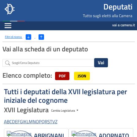
Deputati, Camera dei Deputati -
Navigazione pagine di servizio
Salta al contenuto principale
Salta al menu di navigazione
Fine pagina
Salta al contenuto principale
Salta al menu di navigazione
Vai a inizio pagina
Deputati
Tutto sugli eletti alla Camera
Espandi
vai a camera.it
Ricerca
(Apri/Chiudi filtri)
Filtri di ricerca
Vai alla scheda di un deputato
Abstract
Elenco completo:
PDF
JSON
Tutti i deputati della XVII legislatura per
iniziale del cognome
XVII Legislatura
Cambia Legislatura
A
B
C
D
E
F
G
I
K
L
M
N
O
P
Q
R
S
T
V
Z
ABRIGNANI
ADORNATO