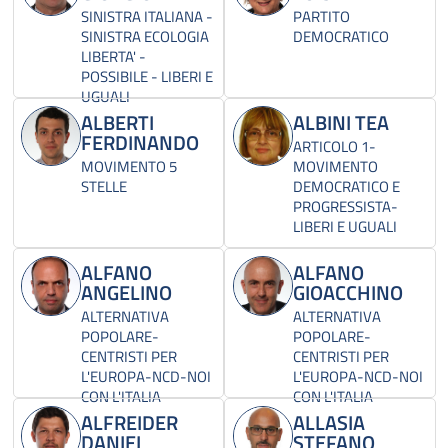
SINISTRA ITALIANA -
PARTITO
SINISTRA ECOLOGIA
DEMOCRATICO
LIBERTA' -
POSSIBILE - LIBERI E
UGUALI
ALBERTI
ALBINI TEA
FERDINANDO
ARTICOLO 1-
MOVIMENTO 5
MOVIMENTO
STELLE
DEMOCRATICO E
PROGRESSISTA-
LIBERI E UGUALI
ALFANO
ALFANO
ANGELINO
GIOACCHINO
ALTERNATIVA
ALTERNATIVA
POPOLARE-
POPOLARE-
CENTRISTI PER
CENTRISTI PER
L'EUROPA-NCD-NOI
L'EUROPA-NCD-NOI
CON L'ITALIA
CON L'ITALIA
ALFREIDER
ALLASIA
DANIEL
STEFANO