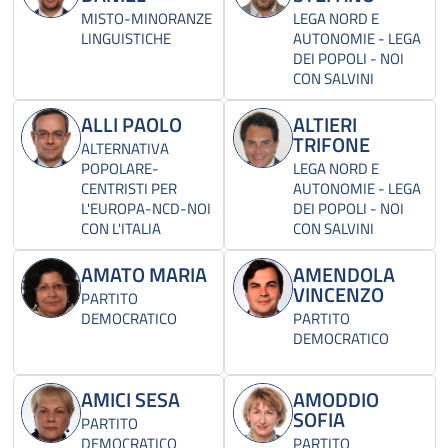
MISTO-MINORANZE
LEGA NORD E
LINGUISTICHE
AUTONOMIE - LEGA
DEI POPOLI - NOI
CON SALVINI
ALLI PAOLO
ALTIERI
TRIFONE
ALTERNATIVA
POPOLARE-
LEGA NORD E
CENTRISTI PER
AUTONOMIE - LEGA
L'EUROPA-NCD-NOI
DEI POPOLI - NOI
CON L'ITALIA
CON SALVINI
AMATO MARIA
AMENDOLA
VINCENZO
PARTITO
DEMOCRATICO
PARTITO
DEMOCRATICO
AMICI SESA
AMODDIO
SOFIA
PARTITO
DEMOCRATICO
PARTITO