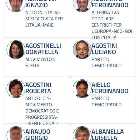
IGNAZIO
FERDINANDO
NOI CON L'ITALIA-
ALTERNATIVA
SCELTA CIVICA PER
POPOLARE-
L'ITALIA-MAIE
CENTRISTI PER
L'EUROPA-NCD-NOI
CON L'ITALIA
AGOSTINELLI
AGOSTINI
DONATELLA
LUCIANO
MOVIMENTO 5
PARTITO
STELLE
DEMOCRATICO
AGOSTINI
AIELLO
ROBERTA
FERDINANDO
ARTICOLO 1-
PARTITO
MOVIMENTO
DEMOCRATICO
DEMOCRATICO E
PROGRESSISTA-
LIBERI E UGUALI
AIRAUDO
ALBANELLA
GIORGIO
LUISELLA