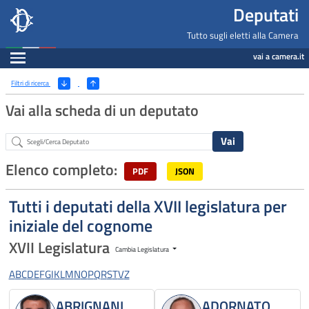
Deputati, Camera dei Deputati -
Navigazione pagine di servizio
Salta al contenuto principale
Salta al menu di navigazione
Fine pagina
Salta al contenuto principale
Salta al menu di navigazione
Vai a inizio pagina
Deputati
Tutto sugli eletti alla Camera
Espandi
vai a camera.it
Ricerca
(Apri/Chiudi filtri)
Filtri di ricerca
Vai alla scheda di un deputato
Abstract
Elenco completo:
PDF
JSON
Tutti i deputati della XVII legislatura per
iniziale del cognome
XVII Legislatura
Cambia Legislatura
A
B
C
D
E
F
G
I
K
L
M
N
O
P
Q
R
S
T
V
Z
ABRIGNANI
ADORNATO