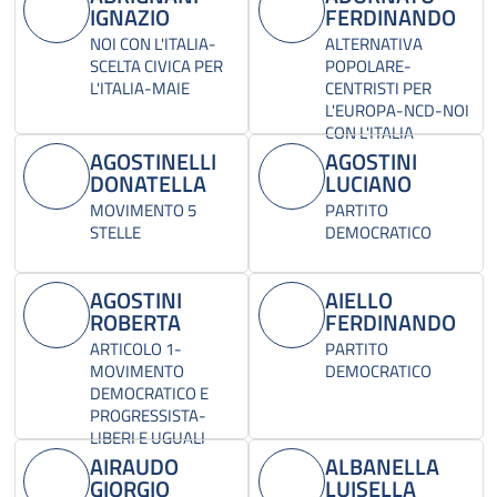
IGNAZIO
FERDINANDO
NOI CON L'ITALIA-
ALTERNATIVA
SCELTA CIVICA PER
POPOLARE-
L'ITALIA-MAIE
CENTRISTI PER
L'EUROPA-NCD-NOI
CON L'ITALIA
AGOSTINELLI
AGOSTINI
DONATELLA
LUCIANO
MOVIMENTO 5
PARTITO
STELLE
DEMOCRATICO
AGOSTINI
AIELLO
ROBERTA
FERDINANDO
ARTICOLO 1-
PARTITO
MOVIMENTO
DEMOCRATICO
DEMOCRATICO E
PROGRESSISTA-
LIBERI E UGUALI
AIRAUDO
ALBANELLA
GIORGIO
LUISELLA