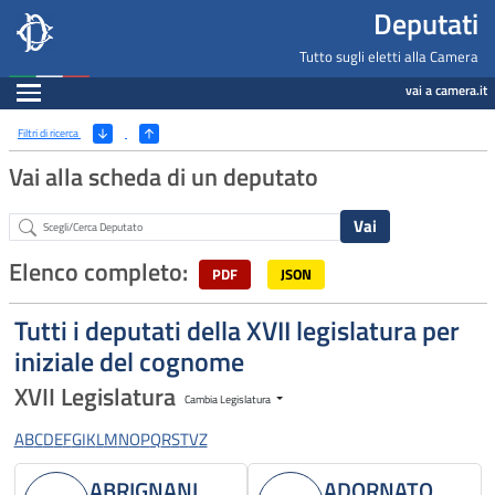
Deputati, Camera dei Deputati -
Navigazione pagine di servizio
Salta al contenuto principale
Salta al menu di navigazione
Fine pagina
Salta al contenuto principale
Salta al menu di navigazione
Vai a inizio pagina
Deputati
Tutto sugli eletti alla Camera
Espandi
vai a camera.it
Ricerca
(Apri/Chiudi filtri)
Filtri di ricerca
Vai alla scheda di un deputato
Abstract
Elenco completo:
PDF
JSON
Tutti i deputati della XVII legislatura per
iniziale del cognome
XVII Legislatura
Cambia Legislatura
A
B
C
D
E
F
G
I
K
L
M
N
O
P
Q
R
S
T
V
Z
ABRIGNANI
ADORNATO