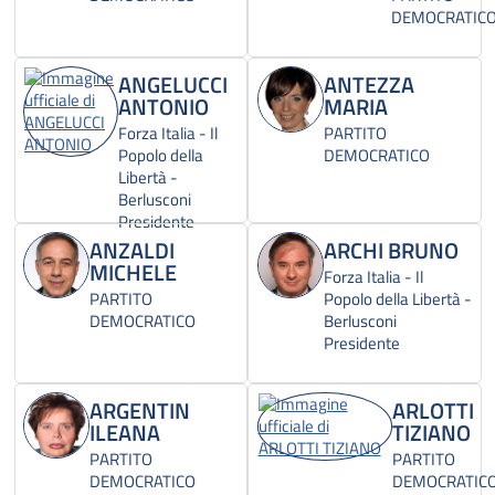
DEMOCRATIC
ANGELUCCI
ANTEZZA
ANTONIO
MARIA
Forza Italia - Il
PARTITO
Popolo della
DEMOCRATICO
Libertà -
Berlusconi
Presidente
ANZALDI
ARCHI BRUNO
MICHELE
Forza Italia - Il
PARTITO
Popolo della Libertà -
DEMOCRATICO
Berlusconi
Presidente
ARGENTIN
ARLOTTI
ILEANA
TIZIANO
PARTITO
PARTITO
DEMOCRATICO
DEMOCRATIC