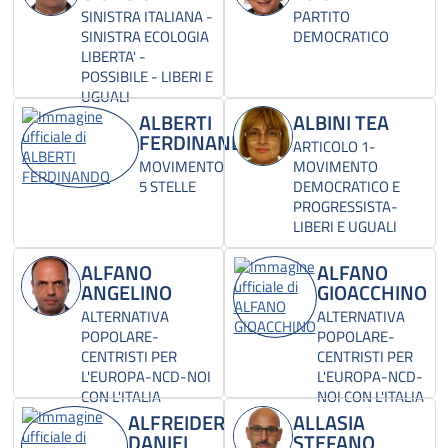
SINISTRA ITALIANA -
PARTITO
SINISTRA ECOLOGIA
DEMOCRATICO
LIBERTA' -
POSSIBILE - LIBERI E
UGUALI
ALBERTI
ALBINI TEA
FERDINANDO
ARTICOLO 1-
MOVIMENTO
MOVIMENTO
5 STELLE
DEMOCRATICO E
PROGRESSISTA-
LIBERI E UGUALI
ALFANO
ALFANO
ANGELINO
GIOACCHINO
ALTERNATIVA
ALTERNATIVA
POPOLARE-
POPOLARE-
CENTRISTI PER
CENTRISTI PER
L'EUROPA-NCD-NOI
L'EUROPA-NCD-
CON L'ITALIA
NOI CON L'ITALIA
ALFREIDER
ALLASIA
DANIEL
STEFANO