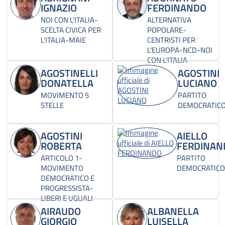
IGNAZIO
FERDINANDO
NOI CON L'ITALIA-
ALTERNATIVA
SCELTA CIVICA PER
POPOLARE-
L'ITALIA-MAIE
CENTRISTI PER
L'EUROPA-NCD-NOI
CON L'ITALIA
AGOSTINELLI
AGOSTINI
DONATELLA
LUCIANO
MOVIMENTO 5
PARTITO
STELLE
DEMOCRATIC
AGOSTINI
AIELLO
ROBERTA
FERDINAN
ARTICOLO 1-
PARTITO
MOVIMENTO
DEMOCRATICO
DEMOCRATICO E
PROGRESSISTA-
LIBERI E UGUALI
AIRAUDO
ALBANELLA
GIORGIO
LUISELLA