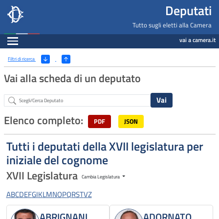
Deputati, Camera dei Deputati -
Navigazione pagine di servizio
Salta al contenuto principale
Salta al menu di navigazione
Fine pagina
Salta al contenuto principale
Salta al menu di navigazione
Vai a inizio pagina
Deputati
Tutto sugli eletti alla Camera
Espandi
vai a camera.it
Ricerca
(Apri/Chiudi filtri)
Filtri di ricerca
Vai alla scheda di un deputato
Abstract
Elenco completo:
PDF
JSON
Tutti i deputati della XVII legislatura per
iniziale del cognome
XVII Legislatura
Cambia Legislatura
A
B
C
D
E
F
G
I
K
L
M
N
O
P
Q
R
S
T
V
Z
ABRIGNANI
ADORNATO