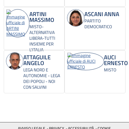
ARTINI
ASCANI ANNA
MASSIMO
PARTITO
MISTO-
DEMOCRATICO
ALTERNATIVA
LIBERA-TUTTI
INSIEME PER
L'ITALIA
ATTAGUILE
AUCI
ANGELO
ERNESTO
LEGA NORD E
MISTO
AUTONOMIE - LEGA
DEI POPOLI - NOI
CON SALVINI
AVVISO LEGALE
PRIVACY
ACCESSIBILITÀ
COOKIE