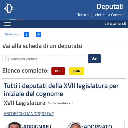
Deputati, Camera dei Deputati -
Navigazione pagine di servizio
Salta al contenuto principale
Salta al menu di navigazione
Fine pagina
Salta al contenuto principale
Salta al menu di navigazione
Vai a inizio pagina
Deputati
Tutto sugli eletti alla Camera
Espandi
vai a camera.it
Ricerca
(Apri/Chiudi filtri)
Filtri di ricerca
Vai alla scheda di un deputato
Abstract
Elenco completo:
PDF
JSON
Tutti i deputati della XVII legislatura per
iniziale del cognome
XVII Legislatura
Cambia Legislatura
A
B
C
D
E
F
G
I
K
L
M
N
O
P
Q
R
S
T
V
Z
ABRIGNANI
ADORNATO