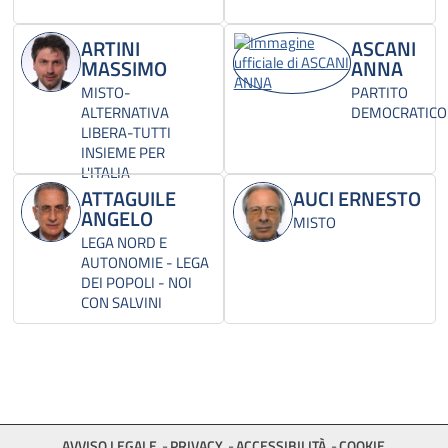
ARTINI
ASCANI
MASSIMO
ANNA
MISTO-
PARTITO
ALTERNATIVA
DEMOCRATICO
LIBERA-TUTTI
INSIEME PER
L'ITALIA
ATTAGUILE
AUCI ERNESTO
ANGELO
MISTO
LEGA NORD E
AUTONOMIE - LEGA
DEI POPOLI - NOI
CON SALVINI
AVVISO LEGALE
PRIVACY
ACCESSIBILITÀ
COOKIE