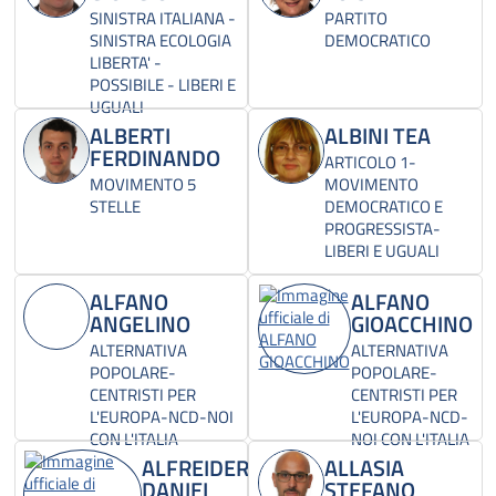
SINISTRA ITALIANA -
PARTITO
SINISTRA ECOLOGIA
DEMOCRATICO
LIBERTA' -
POSSIBILE - LIBERI E
UGUALI
ALBERTI
ALBINI TEA
FERDINANDO
ARTICOLO 1-
MOVIMENTO 5
MOVIMENTO
STELLE
DEMOCRATICO E
PROGRESSISTA-
LIBERI E UGUALI
ALFANO
ALFANO
ANGELINO
GIOACCHINO
ALTERNATIVA
ALTERNATIVA
POPOLARE-
POPOLARE-
CENTRISTI PER
CENTRISTI PER
L'EUROPA-NCD-NOI
L'EUROPA-NCD-
CON L'ITALIA
NOI CON L'ITALIA
ALFREIDER
ALLASIA
DANIEL
STEFANO