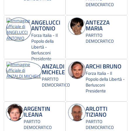
DEMOCRATICO
ANGELUCCI
ANTEZZA
ANTONIO
MARIA
Forza Italia - Il
PARTITO
Popolo della
DEMOCRATICO
Libertà -
Berlusconi
Presidente
ANZALDI
ARCHI BRUNO
MICHELE
Forza Italia - Il
PARTITO
Popolo della Libertà -
DEMOCRATICO
Berlusconi
Presidente
ARGENTIN
ARLOTTI
ILEANA
TIZIANO
PARTITO
PARTITO
DEMOCRATICO
DEMOCRATICO