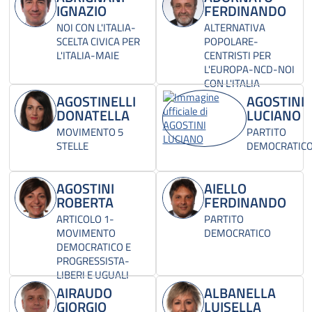
IGNAZIO
FERDINANDO
NOI CON L'ITALIA-
ALTERNATIVA
SCELTA CIVICA PER
POPOLARE-
L'ITALIA-MAIE
CENTRISTI PER
L'EUROPA-NCD-NOI
CON L'ITALIA
AGOSTINELLI
AGOSTINI
DONATELLA
LUCIANO
MOVIMENTO 5
PARTITO
STELLE
DEMOCRATIC
AGOSTINI
AIELLO
ROBERTA
FERDINANDO
ARTICOLO 1-
PARTITO
MOVIMENTO
DEMOCRATICO
DEMOCRATICO E
PROGRESSISTA-
LIBERI E UGUALI
AIRAUDO
ALBANELLA
GIORGIO
LUISELLA