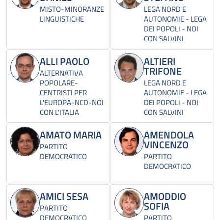
MISTO-MINORANZE
LEGA NORD E
LINGUISTICHE
AUTONOMIE - LEGA
DEI POPOLI - NOI
CON SALVINI
ALLI PAOLO
ALTIERI
TRIFONE
ALTERNATIVA
POPOLARE-
LEGA NORD E
CENTRISTI PER
AUTONOMIE - LEGA
L'EUROPA-NCD-NOI
DEI POPOLI - NOI
CON L'ITALIA
CON SALVINI
AMATO MARIA
AMENDOLA
VINCENZO
PARTITO
DEMOCRATICO
PARTITO
DEMOCRATICO
AMICI SESA
AMODDIO
SOFIA
PARTITO
DEMOCRATICO
PARTITO