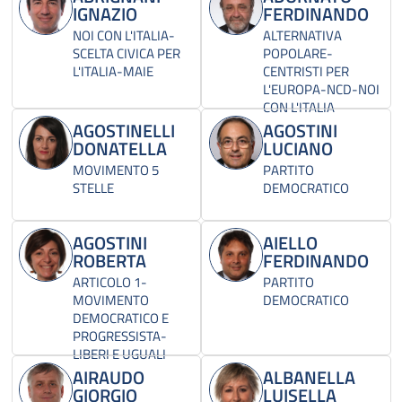
IGNAZIO
FERDINANDO
NOI CON L'ITALIA-
ALTERNATIVA
SCELTA CIVICA PER
POPOLARE-
L'ITALIA-MAIE
CENTRISTI PER
L'EUROPA-NCD-NOI
CON L'ITALIA
AGOSTINELLI
AGOSTINI
DONATELLA
LUCIANO
MOVIMENTO 5
PARTITO
STELLE
DEMOCRATICO
AGOSTINI
AIELLO
ROBERTA
FERDINANDO
ARTICOLO 1-
PARTITO
MOVIMENTO
DEMOCRATICO
DEMOCRATICO E
PROGRESSISTA-
LIBERI E UGUALI
AIRAUDO
ALBANELLA
GIORGIO
LUISELLA