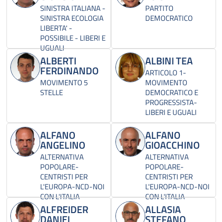
SINISTRA ITALIANA -
PARTITO
SINISTRA ECOLOGIA
DEMOCRATICO
LIBERTA' -
POSSIBILE - LIBERI E
UGUALI
ALBERTI
ALBINI TEA
FERDINANDO
ARTICOLO 1-
MOVIMENTO 5
MOVIMENTO
STELLE
DEMOCRATICO E
PROGRESSISTA-
LIBERI E UGUALI
ALFANO
ALFANO
ANGELINO
GIOACCHINO
ALTERNATIVA
ALTERNATIVA
POPOLARE-
POPOLARE-
CENTRISTI PER
CENTRISTI PER
L'EUROPA-NCD-NOI
L'EUROPA-NCD-NOI
CON L'ITALIA
CON L'ITALIA
ALFREIDER
ALLASIA
DANIEL
STEFANO