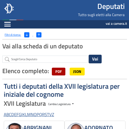
Deputati, Camera dei Deputati -
Navigazione pagine di servizio
Salta al contenuto principale
Salta al menu di navigazione
Fine pagina
Salta al contenuto principale
Salta al menu di navigazione
Vai a inizio pagina
Deputati
Tutto sugli eletti alla Camera
Espandi
vai a camera.it
Ricerca
(Apri/Chiudi filtri)
Filtri di ricerca
Vai alla scheda di un deputato
Abstract
Elenco completo:
PDF
JSON
Tutti i deputati della XVII legislatura per
iniziale del cognome
XVII Legislatura
Cambia Legislatura
A
B
C
D
E
F
G
I
K
L
M
N
O
P
Q
R
S
T
V
Z
ABRIGNANI
ADORNATO