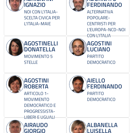
IGNAZIO
FERDINANDO
NOI CON L'ITALIA-
ALTERNATIVA
SCELTA CIVICA PER
POPOLARE-
L'ITALIA-MAIE
CENTRISTI PER
L'EUROPA-NCD-NOI
CON L'ITALIA
AGOSTINELLI
AGOSTINI
DONATELLA
LUCIANO
MOVIMENTO 5
PARTITO
STELLE
DEMOCRATICO
AGOSTINI
AIELLO
ROBERTA
FERDINANDO
ARTICOLO 1-
PARTITO
MOVIMENTO
DEMOCRATICO
DEMOCRATICO E
PROGRESSISTA-
LIBERI E UGUALI
AIRAUDO
ALBANELLA
GIORGIO
LUISELLA