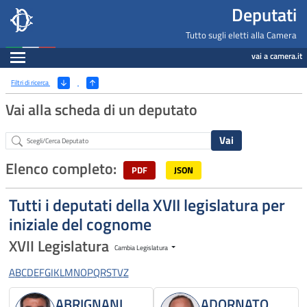
Deputati, Camera dei Deputati -
Navigazione pagine di servizio
Salta al contenuto principale
Salta al menu di navigazione
Fine pagina
Salta al contenuto principale
Salta al menu di navigazione
Vai a inizio pagina
Deputati
Tutto sugli eletti alla Camera
Espandi
vai a camera.it
Ricerca
(Apri/Chiudi filtri)
Filtri di ricerca
Vai alla scheda di un deputato
Abstract
Elenco completo:
PDF
JSON
Tutti i deputati della XVII legislatura per
iniziale del cognome
XVII Legislatura
Cambia Legislatura
A
B
C
D
E
F
G
I
K
L
M
N
O
P
Q
R
S
T
V
Z
ABRIGNANI
ADORNATO