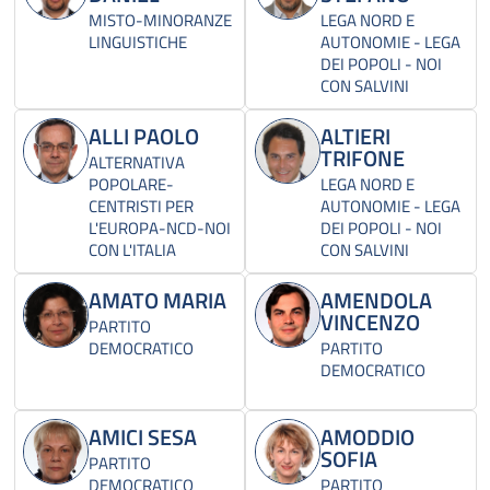
MISTO-MINORANZE
LEGA NORD E
LINGUISTICHE
AUTONOMIE - LEGA
DEI POPOLI - NOI
CON SALVINI
ALLI PAOLO
ALTIERI
TRIFONE
ALTERNATIVA
POPOLARE-
LEGA NORD E
CENTRISTI PER
AUTONOMIE - LEGA
L'EUROPA-NCD-NOI
DEI POPOLI - NOI
CON L'ITALIA
CON SALVINI
AMATO MARIA
AMENDOLA
VINCENZO
PARTITO
DEMOCRATICO
PARTITO
DEMOCRATICO
AMICI SESA
AMODDIO
SOFIA
PARTITO
DEMOCRATICO
PARTITO