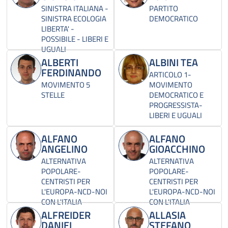
SINISTRA ITALIANA -
PARTITO
SINISTRA ECOLOGIA
DEMOCRATICO
LIBERTA' -
POSSIBILE - LIBERI E
UGUALI
ALBERTI
ALBINI TEA
FERDINANDO
ARTICOLO 1-
MOVIMENTO 5
MOVIMENTO
STELLE
DEMOCRATICO E
PROGRESSISTA-
LIBERI E UGUALI
ALFANO
ALFANO
ANGELINO
GIOACCHINO
ALTERNATIVA
ALTERNATIVA
POPOLARE-
POPOLARE-
CENTRISTI PER
CENTRISTI PER
L'EUROPA-NCD-NOI
L'EUROPA-NCD-NOI
CON L'ITALIA
CON L'ITALIA
ALFREIDER
ALLASIA
DANIEL
STEFANO