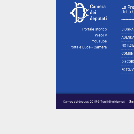
La Pr
della
Portale storico
BIOGRA
WebTv
AGEND
YouTube
NOTIZIE
Portale Luce - Camera
COMUNI
DISCOR
FOTO/V
So
Camera dei deputati 2015 © Tutti i diritti riservati