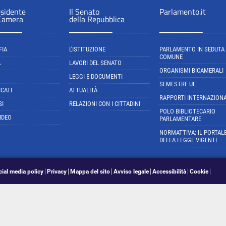
esidente
Il Senato
Parlamento.it
 Camera
della Repubblica
FIA
L'ISTITUZIONE
PARLAMENTO IN SEDUTA
COMUNE
A
LAVORI DEL SENATO
ORGANISMI BICAMERALI
LEGGI E DOCUMENTI
SEMESTRE UE
CATI
ATTUALITÀ
RAPPORTI INTERNAZIONA
SI
RELAZIONI CON I CITTADINI
POLO BIBLIOTECARIO
IDEO
PARLAMENTARE
NORMATTIVA: IL PORTAL
DELLA LEGGE VIGENTE
cial media policy
Privacy
Mappa del sito
Avviso legale
Accessibilità
Cookie