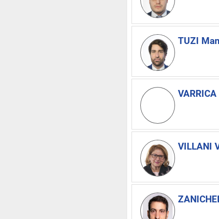
TUZI Man
VARRICA 
VILLANI V
ZANICHEL