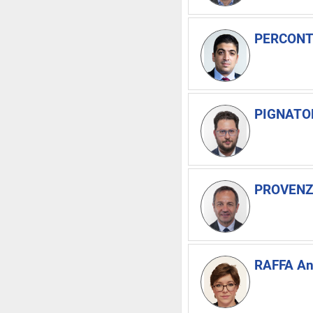
PERCONTI
PIGNATON
PROVENZA
RAFFA An