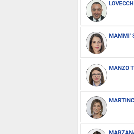
LOVECCHI
MAMMI' S
MANZO T
MARTINCI
MARZANA