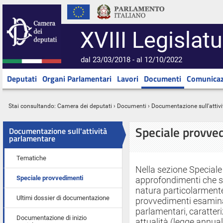
XVIII Legislatu
dal 23/03/2018 - al 12/10/2022
Deputati
Organi Parlamentari
Lavori
Documenti
Comunicaz
Stai consultando:
Camera dei deputati
›
Documenti
› Documentazione sull'attiv
Speciale provve
Documentazione sull'attività
parlamentare
Tematiche
Nella sezione Speciale
Speciale provvedimenti
approfondimenti che si
natura particolarment
Ultimi dossier di documentazione
provvedimenti esamina
parlamentari, caratteri
Documentazione di inizio
attualità (legge annual