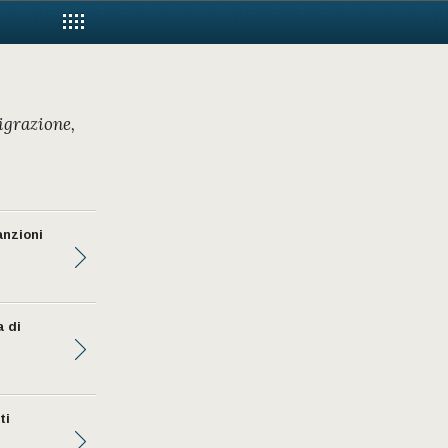
igrazione,
anzioni
a di
ti