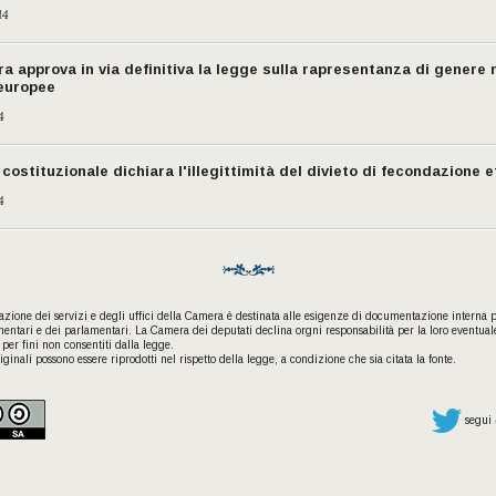
14
a approva in via definitiva la legge sulla rapresentanza di genere 
 europee
4
costituzionale dichiara l'illegittimità del divieto di fecondazione 
4
ione dei servizi e degli uffici della Camera è destinata alle esigenze di documentazione interna per
entari e dei parlamentari. La Camera dei deputati declina orgni responsabilità per la loro eventual
per fini non consentiti dalla legge.
iginali possono essere riprodotti nel rispetto della legge, a condizione che sia citata la fonte.
segui