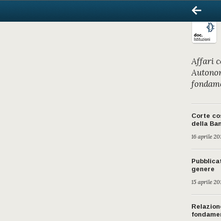
Affari 
Autonomi
fondame
Corte cos
della Ban
16 aprile 20
Pubblica
genere
15 aprile 20
Relazion
fondamen