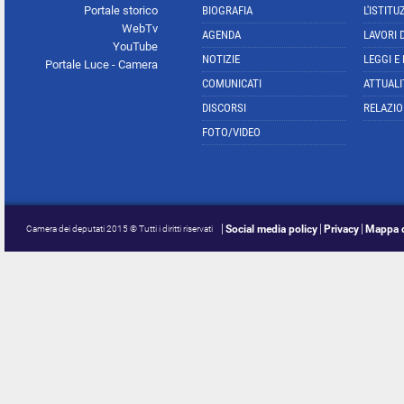
Portale storico
BIOGRAFIA
L'ISTITU
WebTv
AGENDA
LAVORI 
YouTube
NOTIZIE
LEGGI E
Portale Luce - Camera
COMUNICATI
ATTUALI
DISCORSI
RELAZIO
FOTO/VIDEO
Social media policy
Privacy
Mappa d
Camera dei deputati 2015 © Tutti i diritti riservati