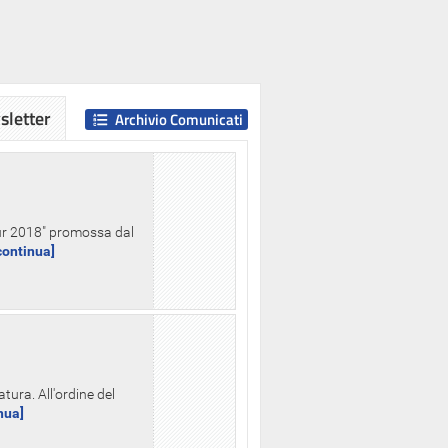
letter
Archivio Comunicati
Hour 2018" promossa dal
.continua]
tura. All'ordine del
inua]