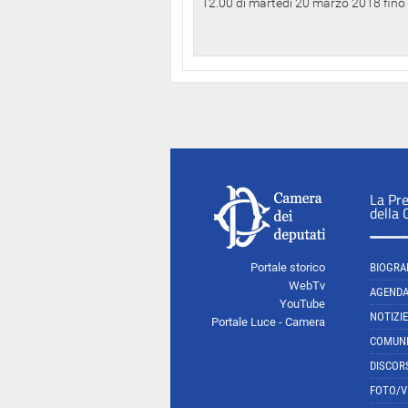
12.00 di martedì 20 marzo 2018 fino a
La Pr
della
Portale storico
BIOGRA
WebTv
AGEND
YouTube
NOTIZIE
Portale Luce - Camera
COMUNI
DISCOR
FOTO/V