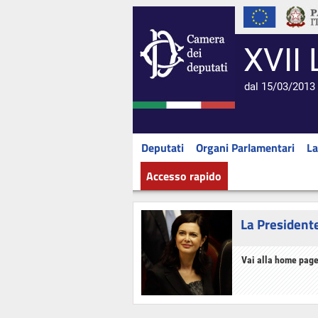
XVII 
dal 15/03/2013 
Deputati
Organi Parlamentari
La
Accesso rapido
La President
Vai alla home page