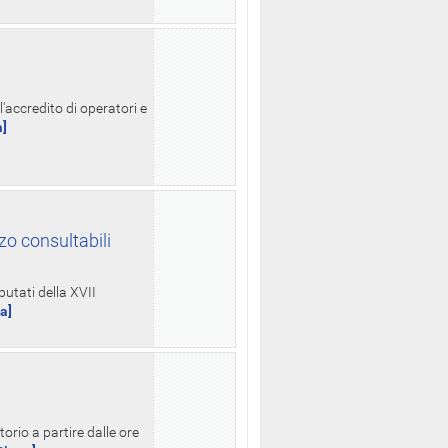
l'accredito di operatori e
a]
zo consultabili
putati della XVII
ua]
orio a partire dalle ore