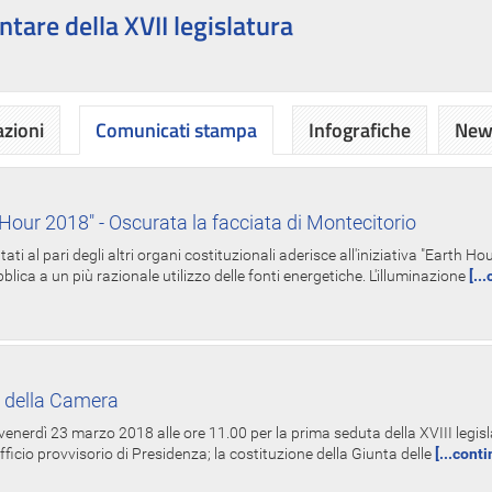
ntare della XVII legislatura
azioni
Comunicati stampa
Infografiche
News
Hour 2018" - Oscurata la facciata di Montecitorio
i al pari degli altri organi costituzionali aderisce all'iniziativa "Earth 
lica a un più razionale utilizzo delle fonti energetiche. L'illuminazione
[..
 della Camera
nerdì 23 marzo 2018 alle ore 11.00 per la prima seduta della XVIII legisla
Ufficio provvisorio di Presidenza; la costituzione della Giunta delle
[...cont