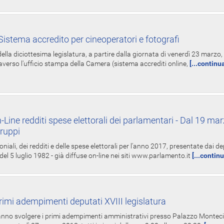
istema accredito per cineoperatori e fotografi
ella diciottesima legislatura, a partire dalla giornata di venerdì 23 marzo, 
averso l'ufficio stampa della Camera (sistema accrediti online,
[...continu
-Line redditi spese elettorali dei parlamentari - Dal 19 mar
Gruppi
oniali, dei redditi e delle spese elettorali per l'anno 2017, presentate dai de
 del 5 luglio 1982 - già diffuse on-line nei siti www.parlamento.it
[...contin
rimi adempimenti deputati XVIII legislatura
tranno svolgere i primi adempimenti amministrativi presso Palazzo Montecit