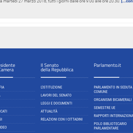
 martedì 27 marzo 2018, tutti i giorni dalle ore 9.00 alle ore 20.30.
[...co
esidente
Il Senato
Parlamento.it
 Camera
della Repubblica
FIA
L'ISTITUZIONE
PARLAMENTO IN SEDUTA
COMUNE
A
LAVORI DEL SENATO
ORGANISMI BICAMERALI
LEGGI E DOCUMENTI
SEMESTRE UE
CATI
ATTUALITÀ
RAPPORTI INTERNAZIONA
SI
RELAZIONI CON I CITTADINI
POLO BIBLIOTECARIO
IDEO
PARLAMENTARE