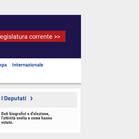
Legislatura corrente >>
opa
Internazionale
I Deputati
Dati biografici e d'elezione,
l'attività svolta e come hanno
votato.