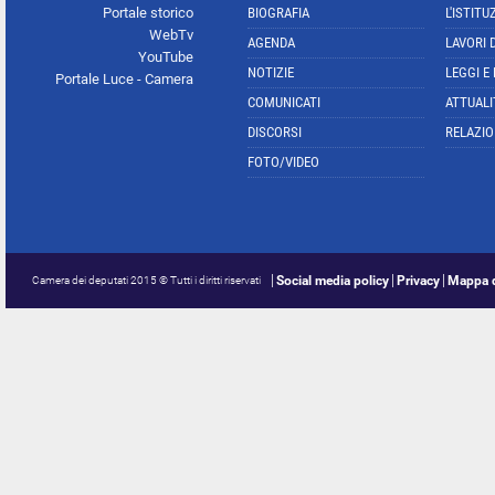
Portale storico
BIOGRAFIA
L'ISTITU
WebTv
AGENDA
LAVORI 
YouTube
NOTIZIE
LEGGI E
Portale Luce - Camera
COMUNICATI
ATTUALI
DISCORSI
RELAZIO
FOTO/VIDEO
Social media policy
Privacy
Mappa d
Camera dei deputati 2015 © Tutti i diritti riservati