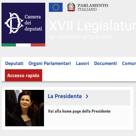
XVII Legislatu
dal 15/03/2013 - al 22/03/2018
Deputati
Organi Parlamentari
Lavori
Documenti
Comun
Accesso rapido
La Presidente
Vai alla home page della Presidente