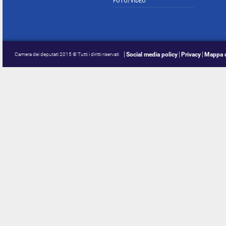
FOTO/VIDEO
Social media policy
Privacy
Mappa d
Camera dei deputati 2015 © Tutti i diritti riservati