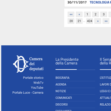
30/11/2017
TECNOLOGIA F
««
«
1
2
3
...
20
21
424
»
»»
La Presidente
Il Sen
della Camera
della 
Portale storico
BIOGRAFIA
L'ISTITU
WebTv
AGENDA
LAVORI 
YouTube
NOTIZIE
LEGGI E
Portale Luce - Camera
COMUNICATI
ATTUALI
DISCORSI
RELAZIO