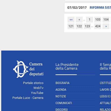
07/02/2017
RIFORMA SIST
...
««
«
1
103
104
...
121
122
123
424
»
La Presidente
Il Sen
della Camera
della 
Portale storico
BIOGRAFIA
L'ISTITU
WebTv
AGENDA
LAVORI 
YouTube
NOTIZIE
LEGGI E
Portale Luce - Camera
COMUNICATI
ATTUALI
DISCORSI
RELAZIO