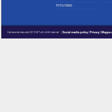
FOTO/VIDEO
Social media policy
Privacy
Mappa d
Camera dei deputati 2015 © Tutti i diritti riservati