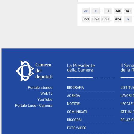
...
««
«
1
340
341
...
358
359
360
424
»
La Presidente
Il Sen
della Camera
della 
Portale storico
BIOGRAFIA
L'ISTITU
WebTv
AGENDA
LAVORI 
YouTube
NOTIZIE
LEGGI E
Portale Luce - Camera
COMUNICATI
ATTUALI
DISCORSI
RELAZIO
FOTO/VIDEO