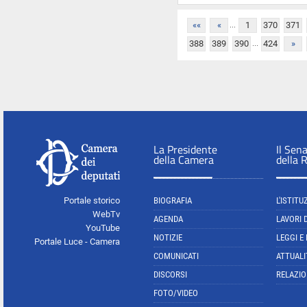
...
««
«
1
370
371
...
388
389
390
424
»
La Presidente
Il Sen
della Camera
della 
Portale storico
BIOGRAFIA
L'ISTITU
WebTv
AGENDA
LAVORI 
YouTube
NOTIZIE
LEGGI E
Portale Luce - Camera
COMUNICATI
ATTUALI
DISCORSI
RELAZIO
FOTO/VIDEO