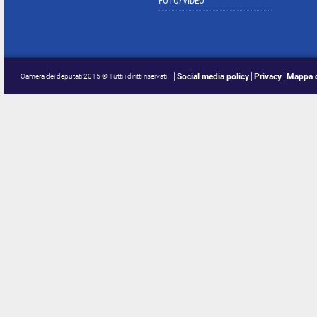
FOTO/VIDEO
Social media policy
Privacy
Mappa d
Camera dei deputati 2015 © Tutti i diritti riservati