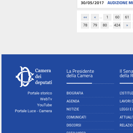
30/05/2017
AUDIZIONE MI
...
««
«
1
60
61
...
78
79
80
424
»
La Presidente
Il Sen
della Camera
della 
Portale storico
BIOGRAFIA
L'ISTITU
WebTv
AGENDA
LAVORI 
YouTube
NOTIZIE
LEGGI E
Portale Luce - Camera
COMUNICATI
ATTUALI
DISCORSI
RELAZIO