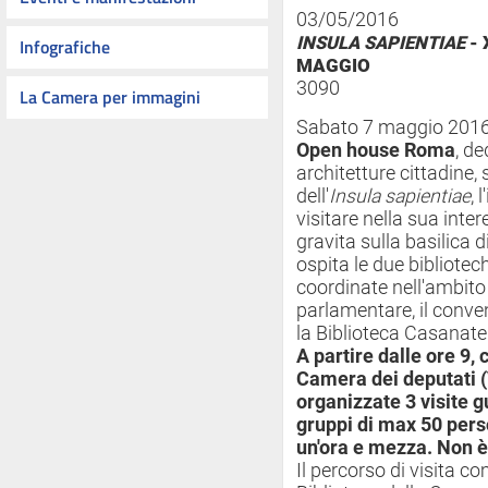
03/05/2016
INSULA SAPIENTIAE
- 
Infografiche
MAGGIO
3090
La Camera per immagini
Sabato 7 maggio 2016,
Open house Roma
, de
architetture cittadine,
dell'
Insula sapientiae
, 
visitare nella sua int
gravita sulla basilica 
ospita le due bibliotec
coordinate nell'ambito 
parlamentare, il conve
la Biblioteca Casanate
A partire dalle ore 9,
Camera dei deputati (
organizzate 3 visite gu
gruppi di max 50 perso
un'ora e mezza. Non è
Il percorso di visita c