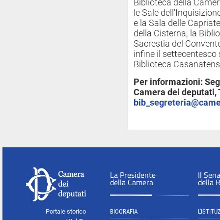
Biblioteca della Camera 
le Sale dell'Inquisizion
e la Sala delle Capriat
della Cisterna; la Bibli
Sacrestia del Convento
infine il settecentesc
Biblioteca Casanatens
Per informazioni: Segr
Camera dei deputati, 
bib_segreteria@camer
La Presidente
Il Sen
della Camera
della 
Portale storico
BIOGRAFIA
L'ISTITU