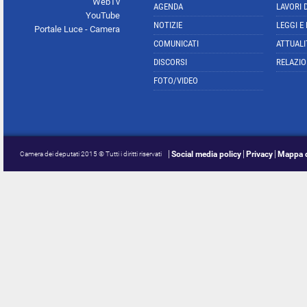
WebTv
AGENDA
LAVORI 
YouTube
NOTIZIE
LEGGI E
Portale Luce - Camera
COMUNICATI
ATTUALI
DISCORSI
RELAZIO
FOTO/VIDEO
Social media policy
Privacy
Mappa d
Camera dei deputati 2015 © Tutti i diritti riservati