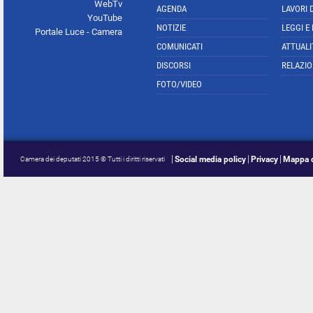
WebTv
AGENDA
LAVORI 
YouTube
NOTIZIE
LEGGI E
Portale Luce - Camera
COMUNICATI
ATTUALI
DISCORSI
RELAZIO
FOTO/VIDEO
Social media policy
Privacy
Mappa d
Camera dei deputati 2015 © Tutti i diritti riservati