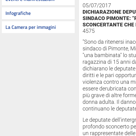
05/07/2017
DICHIARAZIONE DEP
Infografiche
SINDACO PIMONTE: “
SCONCERTANTE CHE 
La Camera per immagini
4575
"Sono da ritenersi inacc
sindaco di Pimonte, M
"una bambinata" lo st
ragazzina di 15 anni da
dichiarano le deputate 
diritti e le pari opport
violenza contro una m
essere derubricata co
più grave di altre forme
donna adulta. Il dann
continuano le deputate
Le deputate dell'interg
profondo sconcerto per 
un rappresentate delle 