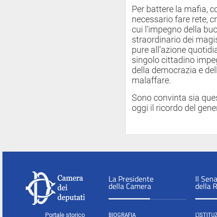
Per battere la mafia, 
necessario fare rete, c
cui l'impegno della buo
straordinario dei magis
pure all'azione quotidi
singolo cittadino impeg
della democrazia e della
malaffare.
Sono convinta sia ques
oggi il ricordo del gene
La Presidente
Il Sen
della Camera
della 
Portale storico
BIOGRAFIA
L'ISTITU