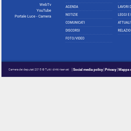
WebTv
AGENDA
LAVORI 
YouTube
NOTIZIE
LEGGI E
Portale Luce - Camera
COMUNICATI
ATTUALI
DISCORSI
RELAZIO
FOTO/VIDEO
Social media policy
Privacy
Mappa d
Camera dei deputati 2015 © Tutti i diritti riservati